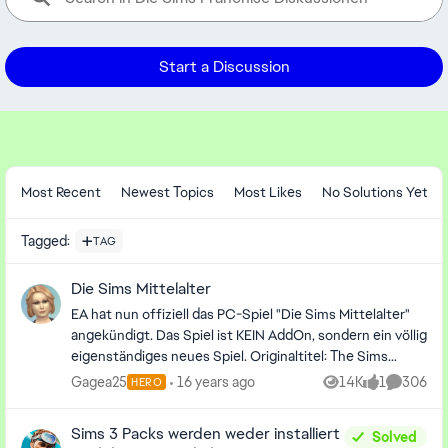
Start a Discussion
Forum Widgets
Most Recent
Newest Topics
Most Likes
No Solutions Yet
Tagged
:
TAG
Die Sims Mittelalter
EA hat nun offiziell das PC-Spiel "Die Sims Mittelalter"
angekündigt. Das Spiel ist KEIN AddOn, sondern ein völlig
eigenständiges neues Spiel. Originaltitel: The Sims
Medieval Deutscher Titel: Die Sims Mittelalter
Gagea25
16 years ago
14K
1
306
HERO
Views
like
Comment
Erscheinungsdatum: Frühjahr 2011 Bilder:
www.simtimes.de Pressetext von EA: Ab dem Frühjahr
Sims 3 Packs werden weder installiert
Solved
2011 können Spieler mit Die Sims Mittelalter von