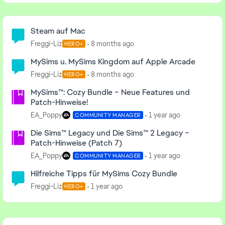
nichts mehr machen Verbindung WLan Bitte wähle deine
Region Europa Land Schweiz Zusätzliches Feedback
Community Highlights
Erntezeit kochen die Mission müste ich mache was aber
Steam auf Mac
nicht möglich ist ‌ Hallo Seit das aktuelle Event aktiv ist
Freggi-Liz
8 months ago
HERO+
,Kahn ich die Mission Erntezeit kochen im Restaurant
nicht aktivieren, des wegen kahn ich bei Mission 13 nicht
MySims u. MySims Kingdom auf Apple Arcade
weiter machen.
Freggi-Liz
8 months ago
HERO+
MySims™: Cozy Bundle – Neue Features und
Patch-Hinweise!
EA_Poppy
1 year ago
COMMUNITY MANAGER
Die Sims™ Legacy und Die Sims™ 2 Legacy –
Patch-Hinweise (Patch 7)
EA_Poppy
1 year ago
COMMUNITY MANAGER
Hilfreiche Tipps für MySims Cozy Bundle
Freggi-Liz
1 year ago
HERO+
Featured Places