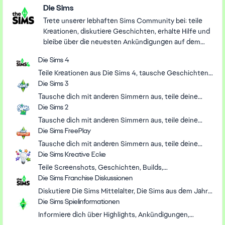
Die Sims
Trete unserer lebhaften Sims Community bei: teile
Kreationen, diskutiere Geschichten, erhalte Hilfe und
bleibe über die neuesten Ankündigungen auf dem
Laufenden.
Die Sims 4
Teile Kreationen aus Die Sims 4, tausche Geschichten
aus, bekomme Hilfe mit Erweiterungen und Updates
Die Sims 3
oder helfe anderen Simmern in unserem Forum.
Tausche dich mit anderen Simmern aus, teile deine
Erfahrungen und behebe Probleme in der offiziellen
Die Sims 2
Community von Die Sims 3.
Tausche dich mit anderen Simmern aus, teile deine
Erfahrungen und behebe Probleme in der offiziellen
Die Sims FreePlay
Community von Die Sims 2.
Tausche dich mit anderen Simmern aus, teile deine
Erfahrungen und behebe Probleme in der offiziellen
Die Sims Kreative Ecke
Community von Die Sims FreePlay.
Teile Screenshots, Geschichten, Builds,
benutzerdefinierte Inhalte, Mods, Herausforderungen,
Die Sims Franchise Diskussionen
Vorschläge und lustige Momente aus deinen Sims
Diskutiere Die Sims Mittelalter, Die Sims aus dem Jahr
Spielen.
2000 und spekuliere mit Fans in unserem Forum über
Die Sims Spielinformationen
die Zukunft der Die Sims-Reihe, einschließlich Project
Informiere dich über Highlights, Ankündigungen,
Rene.
Neuigkeiten, Patchnotizen und Livestreams für Die