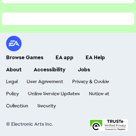
Sims-Community, mit Leitfäden und Beiträgen von
Maxis.
Browse Games
EA app
EA Help
About
Accessibility
Jobs
Legal
User Agreement
Privacy & Cookie
Policy
Online Service Updates
Notice at
Collection
Security
©
Electronic Arts Inc.