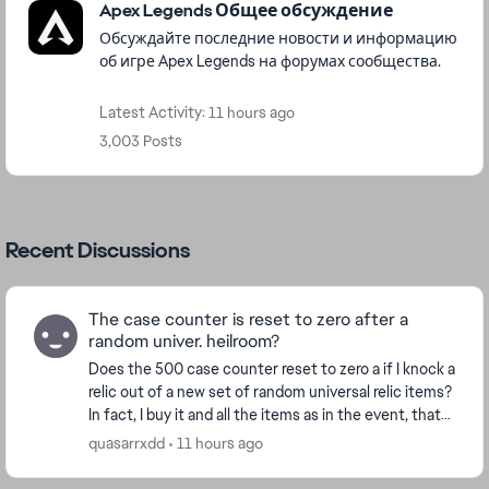
Apex Legends Общее обсуждение
Обсуждайте последние новости и информацию
об игре Apex Legends на форумах сообщества.
Latest Activity: 11 hours ago
3,003 Posts
Recent Discussions
The case counter is reset to zero after a
random univer. heilroom?
Does the 500 case counter reset to zero a if I knock a
relic out of a new set of random universal relic items?
In fact, I buy it and all the items as in the event, that
is, the counter should not be ...
quasarrxdd
11 hours ago