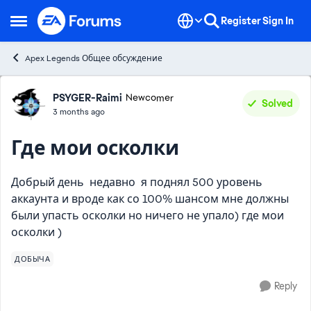
Skip to content
Register
Sign In
Open Side Menu
Apex Legends Общее обсуждение
Forum Discussion
PSYGER-Raimi
Newcomer
Solved
3 months ago
Где мои осколки
Добрый день недавно я поднял 500 уровень
аккаунта и вроде как со 100% шансом мне должны
были упасть осколки но ничего не упало) где мои
осколки )
ДОБЫЧА
Reply