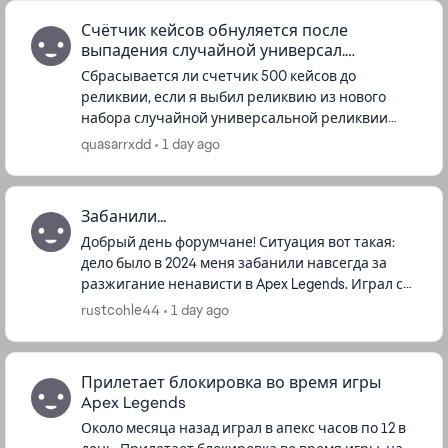
Счётчик кейсов обнуляется после
выпадения случайной универсал.
реликвии?
Сбрасывается ли счетчик 500 кейсов до
реликвии, если я выбил реликвию из нового
набора случайной универсальной реликвии
реликвии. По сути я же покупаю её и все
quasarrxdd
1 day ago
предметы как в событии, то есть счетчик...
Забанили...
Добрый день форумчане! Ситуация вот такая:
дело было в 2024 меня забанили навсегда за
разжигание ненависти в Apex Legends. Играл с
ребятами из китая или японии, и вот написал
rustcohle44
1 day ago
оскорбительное слово (не...
Прилетает блокировка во время игры
Apex Legends
Около месяца назад играл в апекс часов по 12 в