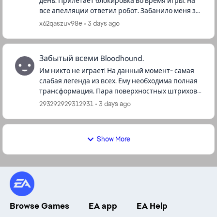
день. Прилетает блокировка во время игры. на
все апелляции ответил робот. Забанило меня за
Улучшение игрового процесса. А вот за что
x62qaszuv98e
3 days ago
именно не знаю. бы...
Забытый всеми Bloodhound.
Им никто не играет! На данный момент- самая
слабая легенда из всех. Ему необходима полная
трансформация. Пара поверхностных штрихов
его умениям и персонаж заиграет новыми
293292929312931
3 days ago
красками! Пассивную способ...
Show More
Browse Games
EA app
EA Help