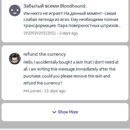
Забытый всеми Bloodhound.
Им никто не играет! На данный момент- самая
слабая легенда из всех. Ему необходима полная
трансформация. Пара поверхностных штрихов
его умениям и персонаж заиграет новыми
293292929312931
2 days ago
красками! Пассивную способ...
refund the currency
Hello, I accidentally bought a skin that I don't need at
all. I am writing this message immediately after the
purchase; could you please remove the skin and
refund the currency?
MrLoxnes
13 days ago
Show More