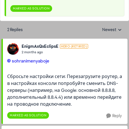
MARKED AS SOLUTION
2 Replies
Newest
Replies sorted
EnigmAxQxEclipsE
HERO (RETIRED)
2 months ago
sohranimenyaboje​
Сбросьте настройки сети: Перезагрузите роутер, а
в настройках консоли попробуйте сменить DNS-
серверы (например, на Google: основной 8.8.8.8,
дополнительный 8.8.4.4) или временно перейдите
на проводное подключение.
MARKED AS SOLUTION
Reply