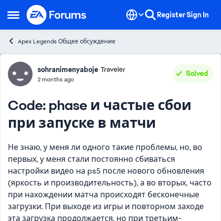
Skip to content
Register
Sign In
Open Side Menu
Apex Legends Общее обсуждение
Forum Discussion
sohranimenyaboje
Traveler
Solved
2 months ago
Code: phase и частые сбои
при запуске в матчи
Не знаю, у меня ли одного такие проблемы, но, во
первых, у меня стали постоянно сбиваться
настройки видео на ps5 после нового обновления
(яркость и производительность), а во вторых, часто
при нахождении матча происходят бесконечные
загрузки. При выходе из игры и повторном заходе
эта загрузка продолжается, но при третьим-