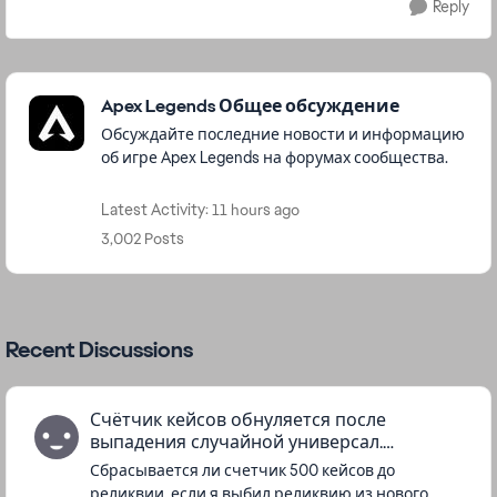
Reply
Featured Places
Apex Legends Общее обсуждение
Обсуждайте последние новости и информацию
об игре Apex Legends на форумах сообщества.
Latest Activity: 11 hours ago
3,002 Posts
Recent Discussions
Счётчик кейсов обнуляется после
выпадения случайной универсал.
реликвии?
Сбрасывается ли счетчик 500 кейсов до
реликвии, если я выбил реликвию из нового