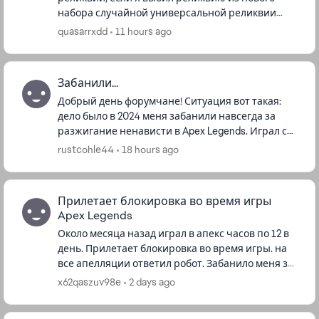
набора случайной универсальной реликвии
реликвии. По сути я же покупаю её и все
quasarrxdd
11 hours ago
предметы как в событии, то есть счетчик...
Забанили...
Добрый день форумчане! Ситуация вот такая:
дело было в 2024 меня забанили навсегда за
разжигание ненависти в Apex Legends. Играл с
ребятами из китая или японии, и вот написал
rustcohle44
18 hours ago
оскорбительное слово (не...
Прилетает блокировка во время игры
Apex Legends
Около месяца назад играл в апекс часов по 12 в
день. Прилетает блокировка во время игры. на
все апелляции ответил робот. Забанило меня за
Улучшение игрового процесса. А вот за что
x62qaszuv98e
2 days ago
именно не знаю. бы...