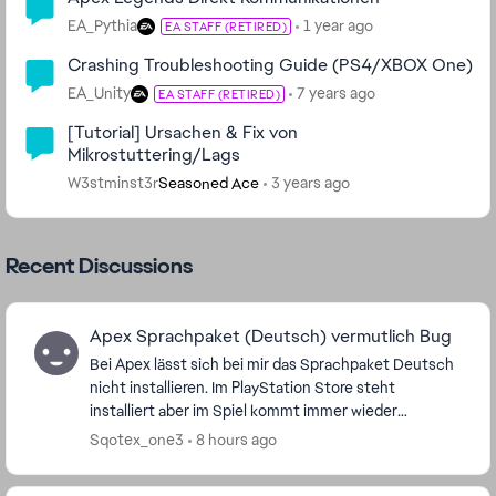
EA_Pythia
1 year ago
EA STAFF (RETIRED)
Crashing Troubleshooting Guide (PS4/XBOX One)
EA_Unity
7 years ago
EA STAFF (RETIRED)
[Tutorial] Ursachen & Fix von
Mikrostuttering/Lags
W3stminst3r
3 years ago
Seasoned Ace
Recent Discussions
Apex Sprachpaket (Deutsch) vermutlich Bug
Bei Apex lässt sich bei mir das Sprachpaket Deutsch
nicht installieren. Im PlayStation Store steht
installiert aber im Spiel kommt immer wieder
Sprachpaket veraltet neu installieren, wenn ich dann
Sqotex_one3
8 hours ago
au...