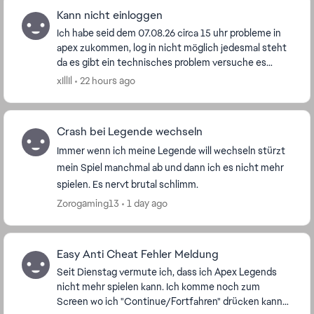
Kann nicht einloggen
Ich habe seid dem 07.08.26 circa 15 uhr probleme in
apex zukommen, log in nicht möglich jedesmal steht
da es gibt ein technisches problem versuche es
später. Ich habe wirklich alles versucht um wied...
xIllIl
22 hours ago
Crash bei Legende wechseln
Immer wenn ich meine Legende will wechseln stürzt
mein Spiel manchmal ab und dann ich es nicht mehr
spielen. Es nervt brutal schlimm.
Zorogaming13
1 day ago
Easy Anti Cheat Fehler Meldung
Seit Dienstag vermute ich, dass ich Apex Legends
nicht mehr spielen kann. Ich komme noch zum
Screen wo ich "Continue/Fortfahren" drücken kann