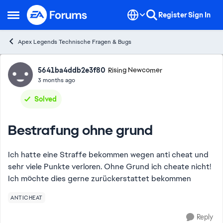
Skip to content
Register
Sign In
Open Side Menu
Apex Legends Technische Fragen & Bugs
Forum Discussion
5641ba4ddb2e3f80
Rising Newcomer
3 months ago
Solved
Bestrafung ohne grund
Ich hatte eine Straffe bekommen wegen anti cheat und
sehr viele Punkte verloren. Ohne Grund ich cheate nicht!
Ich möchte dies gerne zurückerstattet bekommen
ANTICHEAT
Reply