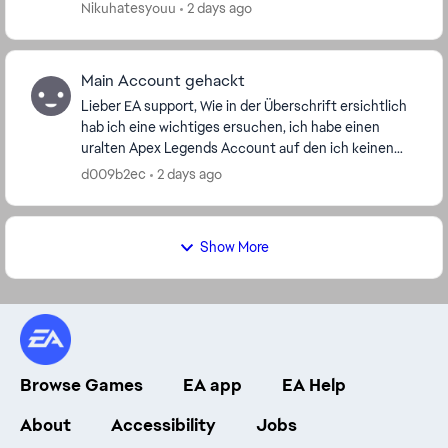
und dann oder spätestens nach 2 Sekunden in der
Nikuhatesyouu
2 days ago
Lobby cra...
Main Account gehackt
Lieber EA support, Wie in der Überschrift ersichtlich
hab ich eine wichtiges ersuchen, ich habe einen
uralten Apex Legends Account auf den ich keinen
zugriff mehr habe (war lange zeit Inaktiv), da ...
d009b2ec
2 days ago
Show More
Browse Games
EA app
EA Help
About
Accessibility
Jobs