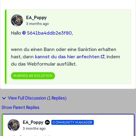
EA_Poppy
3 months ago
Hallo
5641ba4ddb2e3f80​
,
wenn du einen Bann oder eine Sanktion erhalten
hast, dann
kannst du das hier anfechten
, indem
du das Webformular ausfüllst.
MARKED AS SOLUTION
View Full Discussion (1 Replies)
Show Parent Replies
EA_Poppy
COMMUNITY MANAGER
3 months ago