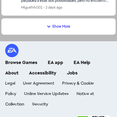
parpadea a esas dos posibilidades, pero no encuentra
nada, ya desistale, ya instale no se que ...
MiguelVk001
2 days ago
Show More
Browse Games
EA app
EA Help
About
Accessibility
Jobs
Legal
User Agreement
Privacy & Cookie
Policy
Online Service Updates
Notice at
Collection
Security