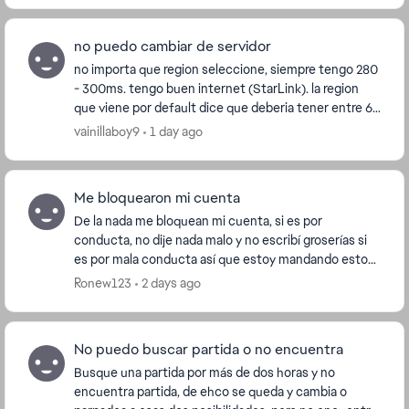
no puedo cambiar de servidor
no importa que region seleccione, siempre tengo 280
- 300ms. tengo buen internet (StarLink). la region
que viene por default dice que deberia tener entre 60
- 100 ms, pero cuando juego tengo 280 - 3...
vainillaboy9
1 day ago
Me bloquearon mi cuenta
De la nada me bloquean mi cuenta, si es por
conducta, no dije nada malo y no escribí groserías si
es por mala conducta así que estoy mandando esto
para que me desbloqueen les agradecía que
Ronew123
2 days ago
soluciones...
No puedo buscar partida o no encuentra
Busque una partida por más de dos horas y no
encuentra partida, de ehco se queda y cambia o