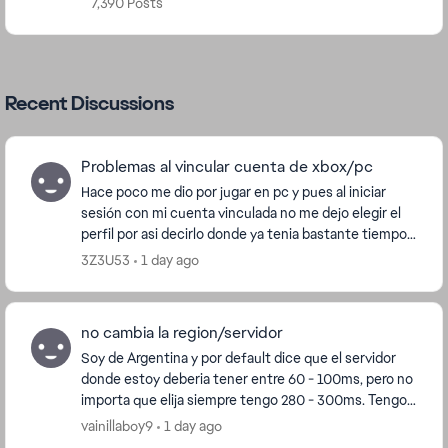
7,390 Posts
Recent Discussions
Problemas al vincular cuenta de xbox/pc
Hace poco me dio por jugar en pc y pues al iniciar
sesión con mi cuenta vinculada no me dejo elegir el
perfil por asi decirlo donde ya tenia bastante tiempo
(desde que inicio apex) y pues me inicio d...
3Z3U53
1 day ago
no cambia la region/servidor
Soy de Argentina y por default dice que el servidor
donde estoy deberia tener entre 60 - 100ms, pero no
importa que elija siempre tengo 280 - 300ms. Tengo
Starlink, no se si es el problema. No tengo...
vainillaboy9
1 day ago