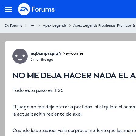
Skip to content
Open Side Menu
EA Forums
Apex Legends
Apex Legends Problemas Técnicos &
Forum Discussion
nq0xmprspip4
Newcomer
2 months ago
NO ME DEJA HACER NADA EL A
Todo esto paso en PS5
El juego no me deja entrar a partidas, ni si quiera al c
la actualización reciente de axel.
Cuando lo actualice, valla sorpresa me lleve que las mo