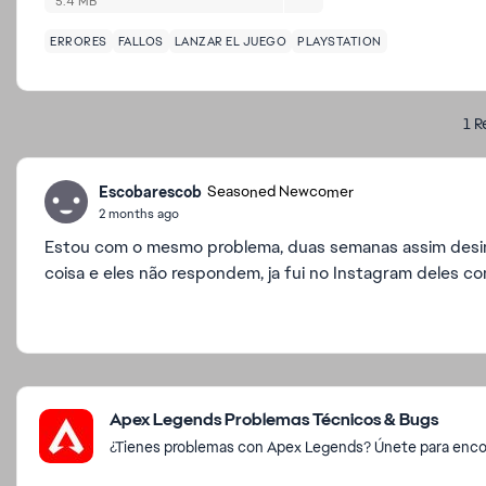
5.4 MB
ERRORES
FALLOS
LANZAR EL JUEGO
PLAYSTATION
1 R
Escobarescob
Seasoned Newcomer
2 months ago
Estou com o mesmo problema, duas semanas assim desins
coisa e eles não respondem, ja fui no Instagram deles 
Featured Places
Apex Legends Problemas Técnicos & Bugs
¿Tienes problemas con Apex Legends? Únete para encon