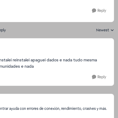
Reply
eply
Newest
Replies sorte
talei reinstalei apaguei dados e nada tudo mesma
comunidades e nada
Reply
trar ayuda con errores de conexión, rendimiento, crashes y más.