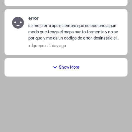
FUNCI...
error
se me cierra apex siempre que selecciono algun
modo que tenga el mapa punto tormenta y no se
por que y me da un codigo de error, desinstale el
juego y lo instale, verifique los archivos y asi pero
xdquepro
1 day ago
no...
Show More