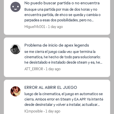
No puedo buscar partida o no encuentra
Busque una partida por más de dos horas y no
encuentra partida, de ehco se queda y cambia o
parpadea a esas dos posibilidades, pero no
encuentra nada, ya desistale, ya instale no se que
MiguelVk001
1 day ago
...
Problema de inicio de apex legends
se me cierra el juego cada vez que termina la
cinematica, he hecho de todo para solucionarlo:
he desistalado e instalado desde steam y ea, he
puesto de administrador el directx y
ATT_ERROR
1 day ago
easyanticheat y sigu...
ERROR AL ABRIR EL JUEGO
luego de la cinematica, el juego en automatico se
cierra. Ambos error en Steam y EA APP. Ya intenté
desde desinstalar y volver a instalar, actualizar
drivers, NVIDIA, archivos, etc. Y NADA ESTA
K1mposible
1 day ago