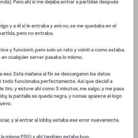
ienda). Pero ahi si me dejaba entrar a partidas después
go y a él si le entraba y ami no, se me quedaba en el
artida, pero no entraba.
ice y funcionó, pero solo un rato y volvió a como estaba.
 en cualquier server pasaba lo mismo.
ra eso. Esta mañana al fin se descargaron los datos
ue todo funcionaba perfectamente. Asi que decidí a
e tiro, y estuve ahi como 3 minutos, me salgo, y me pasa
bby, la pantalla se queda negra, y nomas aparece el logo
nuevo.
iciar, y al entrar al lobby, estaba ese error nuevamente.
n la misma PS5) y ahi tambien estaba bug.