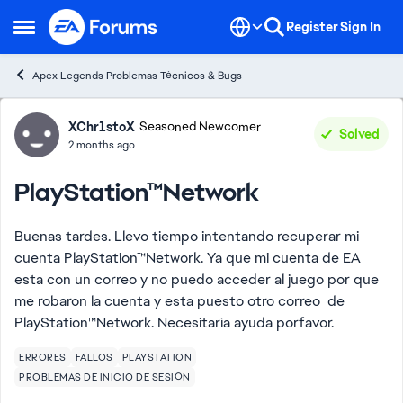
Skip to content
Register
Sign In
Open Side Menu
Apex Legends Problemas Técnicos & Bugs
Forum Discussion
XChr1stoX
Seasoned Newcomer
Solved
2 months ago
PlayStation™Network
Buenas tardes. Llevo tiempo intentando recuperar mi
cuenta PlayStation™Network. Ya que mi cuenta de EA
esta con un correo y no puedo acceder al juego por que
me robaron la cuenta y esta puesto otro correo de
PlayStation™Network. Necesitaría ayuda porfavor.
ERRORES
FALLOS
PLAYSTATION
PROBLEMAS DE INICIO DE SESIÓN