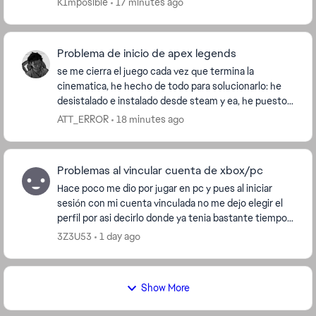
K1mposible
17 minutes ago
Problema de inicio de apex legends
se me cierra el juego cada vez que termina la
cinematica, he hecho de todo para solucionarlo: he
desistalado e instalado desde steam y ea, he puesto
de administrador el directx y easyanticheat y sigu...
ATT_ERROR
18 minutes ago
Problemas al vincular cuenta de xbox/pc
Hace poco me dio por jugar en pc y pues al iniciar
sesión con mi cuenta vinculada no me dejo elegir el
perfil por asi decirlo donde ya tenia bastante tiempo
(desde que inicio apex) y pues me inicio d...
3Z3U53
1 day ago
Show More