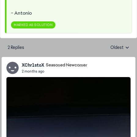
- Antonio
MARKED AS SOLUTION
2 Replies
Oldest
Replies sorte
XChr1stoX
Seasoned Newcomer
2 months ago