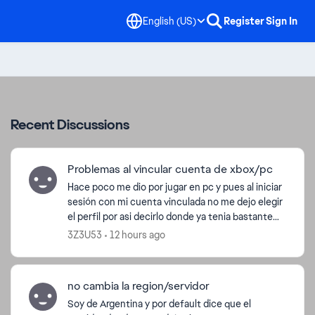
English (US)
Register
Sign In
Recent Discussions
Problemas al vincular cuenta de xbox/pc
Hace poco me dio por jugar en pc y pues al iniciar
sesión con mi cuenta vinculada no me dejo elegir
el perfil por asi decirlo donde ya tenia bastante
tiempo (desde que inicio apex) y pues me inicio
3Z3U53
12 hours ago
d...
no cambia la region/servidor
Soy de Argentina y por default dice que el