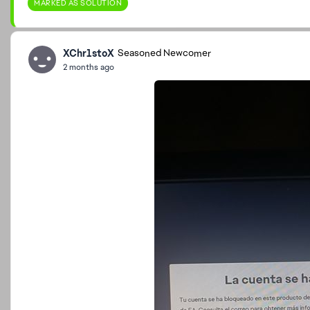
MARKED AS SOLUTION
XChr1stoX
Seasoned Newcomer
2 months ago