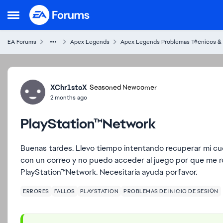
Skip to content
Open Side Menu
EA Forums
Apex Legends
Apex Legends Problemas Técnicos &
Forum Discussion
XChr1stoX
Seasoned Newcomer
2 months ago
PlayStation™Network
Buenas tardes. Llevo tiempo intentando recuperar mi c
con un correo y no puedo acceder al juego por que me r
PlayStation™Network. Necesitaría ayuda porfavor.
ERRORES
FALLOS
PLAYSTATION
PROBLEMAS DE INICIO DE SESIÓN