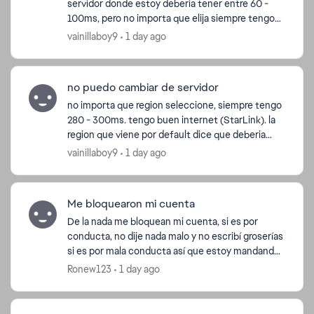
servidor donde estoy deberia tener entre 60 -
100ms, pero no importa que elija siempre tengo
280 - 300ms. Tengo Starlink, no se si es el
vainillaboy9
1 day ago
problema. No tengo...
no puedo cambiar de servidor
no importa que region seleccione, siempre tengo
280 - 300ms. tengo buen internet (StarLink). la
region que viene por default dice que deberia
tener entre 60 - 100 ms, pero cuando juego
vainillaboy9
1 day ago
tengo 280 - 3...
Me bloquearon mi cuenta
De la nada me bloquean mi cuenta, si es por
conducta, no dije nada malo y no escribí groserías
si es por mala conducta así que estoy mandando
esto para que me desbloqueen les agradecía que
Ronew123
1 day ago
soluciones...