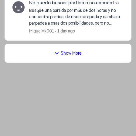
No puedo buscar partida o no encuentra
Busque una partida por más de dos horas y no
d by
encuentra partida, de ehco se queda y cambia o
parpadea a esas dos posibilidades, pero no
encuentra nada, ya desistale, ya instale no se que
MiguelVk001
1 day ago
...
Show More