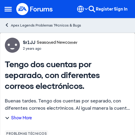
Skip to content
Register
Sign In
Open Side Menu
Apex Legends Problemas Técnicos & Bugs
Forum Discussion
Sr1JJ
Seasoned Newcomer
2 years ago
Tengo dos cuentas por
separado, con diferentes
correos electrónicos.
Buenas tardes. Tengo dos cuentas por separado, con
diferentes correos electrónicos. Al igual manera la cuenta
de xbox no me deja desvincular cuenta hasta el 09-01-
Show More
2024, ya me apareció el mensaje de...
PROBLEMAS TÉCNICOS