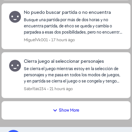
No puedo buscar partida o no encuentra
Busque una partida por más de dos horas y no
encuentra partida, de ehco se queda y cambia o
parpadea a esas dos posibilidades, pero no encuentra
nada, ya desistale, ya instale no se que ...
MiguelVk001
17 hours ago
Cierra juego al seleccionar personajes
Se cierra el juego mientras estoy en la selección de
personajes y me pasa en todos los modos de juegos,
y en partida se cierra el juego o se congela y tengo
que cerrar el juego para poderlo soluciona...
Sabritas234
21 hours ago
Show More