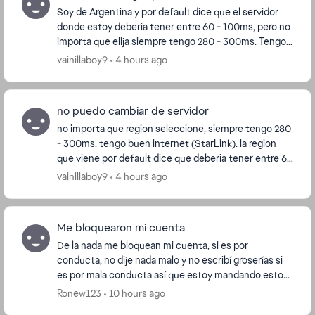
Soy de Argentina y por default dice que el servidor
donde estoy deberia tener entre 60 - 100ms, pero no
importa que elija siempre tengo 280 - 300ms. Tengo
Starlink, no se si es el problema. No tengo...
vainillaboy9
4 hours ago
no puedo cambiar de servidor
no importa que region seleccione, siempre tengo 280
- 300ms. tengo buen internet (StarLink). la region
que viene por default dice que deberia tener entre 60
- 100 ms, pero cuando juego tengo 280 - 3...
vainillaboy9
4 hours ago
Me bloquearon mi cuenta
De la nada me bloquean mi cuenta, si es por
conducta, no dije nada malo y no escribí groserías si
es por mala conducta así que estoy mandando esto
para que me desbloqueen les agradecía que
Ronew123
10 hours ago
soluciones...