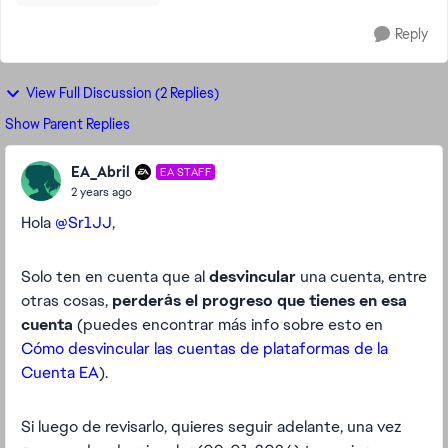
Reply
View Full Discussion (2 Replies)
Show Parent Replies
EA_Abril
EA STAFF
2 years ago
Hola
@Sr1JJ
,
Solo ten en cuenta que al
desvincular
una cuenta, entre
otras cosas,
perderás el progreso que tienes en esa
cuenta
(puedes encontrar más info sobre esto en
Cómo desvincular las cuentas de plataformas de la
Cuenta EA
).
Si luego de revisarlo, quieres seguir adelante, una vez