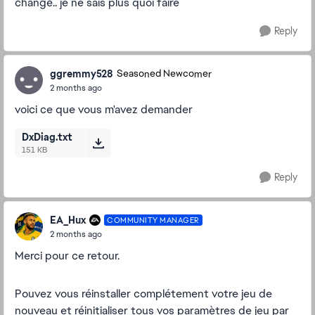
changé.. je ne sais plus quoi faire
Reply
ggremmy528
Seasoned Newcomer
2 months ago
voici ce que vous m'avez demander
DxDiag.txt
151 KB
Reply
EA_Hux
COMMUNITY MANAGER
2 months ago
Merci pour ce retour.
Pouvez vous réinstaller complétement votre jeu de
nouveau et réinitialiser tous vos paramètres de jeu par