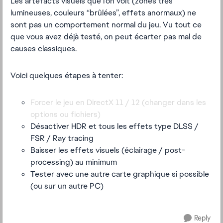
Les artefacts visuels que l’on voit (zones très
lumineuses, couleurs “brûlées”, effets anormaux) ne
sont pas un comportement normal du jeu. Vu tout ce
que vous avez déjà testé, on peut écarter pas mal de
causes classiques.
Voici quelques étapes à tenter:
Forcer le jeu en
DirectX 11 / 12
(changer dans les
options ou fichiers)
Désactiver HDR et tous les effets type DLSS /
FSR / Ray tracing
Baisser les effets visuels (éclairage / post-
processing) au minimum
Tester avec une autre carte graphique si possible
(ou sur un autre PC)
Reply