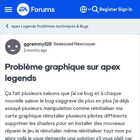
Skip to content
Register
Sign In
Open Side Menu
Apex Legends Problèmes techniques & Bugs
Forum Discussion
ggremmy528
Seasoned Newcomer
2 months ago
Problème graphique sur apex
legends
Ça fait plusieurs saisons que j’ai ce bug et à chaque
nouvelle saison le bug s’aggrave de plus en plus j’ai déjà
essayé plusieurs manipulation comme réinitialiser ma
carte graphique réinstaller plusieurs pilotes différents
supprimer les shaders pour en installer des nouveaux
réparer le jeu le réinstaller même réinitialiser tout mon pc
alors voilà je vous demande une solution s’il vous plaît car