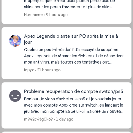
m'aperçois que je n'est plusq aucun perso plus de
skins pour les perso forcement et plus de skins
d'armes non plus alors que j'ai plus de 2500H sur ...
Haruhiime
9 hours ago
Apex Legends plante sur PC après la mise à
jour
Quelqu'un peut-il m'aider ? J'ai essayé de supprimer
Apex Legends, de réparer les fichiers et de désactiver
mon antivirus, mais toutes ces tentatives ont
échoué. Mon jeu plante juste après la cin...
iopyx
21 hours ago
Probleme recuperation de compte switch/ps5
Bonjour Je viens d'acheter la ps5 et je voudrais jouer
avec mon compte Apex cree sur switch. en lancant le
jeu avec mon compte Ea celui-ci m'a cree un nouveau
compte Apex au lieu de recuperer l'...
m942c4tg0k69
1 day ago