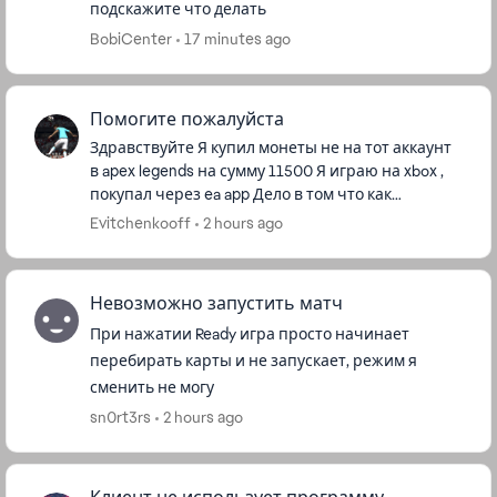
подскажите что делать
BobiCenter
17 minutes ago
Помогите пожалуйста
Здравствуйте Я купил монеты не на тот аккаунт
в apex legends на сумму 11500 Я играю на xbox ,
покупал через ea app Дело в том что как
оказалось что я авторизовался на старой
Evitchenkooff
2 hours ago
учётной записи , а ...
Невозможно запустить матч
При нажатии Ready игра просто начинает
перебирать карты и не запускает, режим я
сменить не могу
sn0rt3rs
2 hours ago