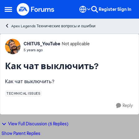
Skip to content
Register
Sign In
Open Side Menu
Apex Legends Технические вопросы и ошибки
Forum Discussion
CHITUS_YouTube
Not applicable
5 years ago
Как чат выключить?
Как чат выключить?
TECHNICAL ISSUES
Reply
View Full Discussion (6 Replies)
Show Parent Replies