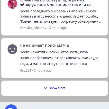
Клиент не использует программу
обнаружения мошенничества или не
прошел проверку
После последнего обновления апекса не могу
попасть в игру несколько дней. Выдает ошибку:
"Клиент не использует программу обнаружения
мошенничества или не прошел проверку по
Vorovka_Chlenov
3 hours ago
выявлению мошенничества". ...
Не начинает поиск матча
После нажатия кнопки (Готовность) игра
начинает бесконечно переключать поиск туда
сюда, и матч по итогу просто не исчется
Reiz223
5 hours ago
Show More