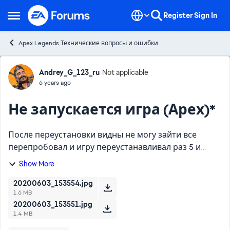
Skip to content
Register
Sign In
Open Side Menu
Apex Legends Технические вопросы и ошибки
Forum Discussion
Andrey_G_123_ru
Not applicable
6 years ago
Не запускается игра (Арех)*
После переустановки видны не могу зайти все
перепробовал и игру переустанавливал раз 5 и
восстанавливал не чего не помогает.... что мне
Show More
делать ?????? ПОМОГИТЕ!!!! Игра Apex Причина
редактирования: н...
20200603_153554.jpg
1.6 MB
20200603_153551.jpg
1.4 MB