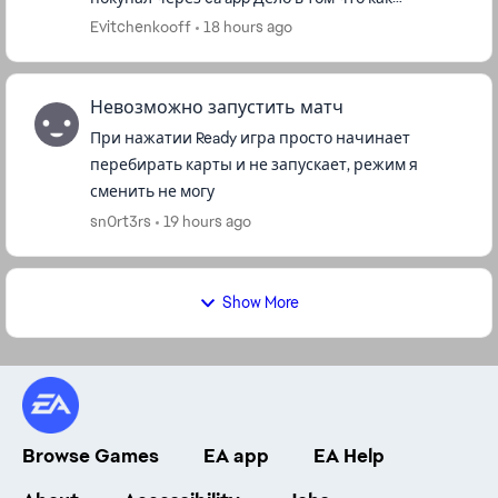
оказалось что я авторизовался на старой
Evitchenkooff
18 hours ago
учётной записи , а ...
Невозможно запустить матч
При нажатии Ready игра просто начинает
перебирать карты и не запускает, режим я
сменить не могу
sn0rt3rs
19 hours ago
Show More
Browse Games
EA app
EA Help