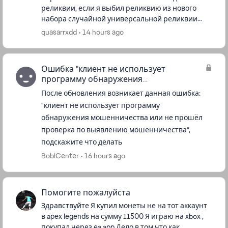
реликвии, если я выбил реликвию из нового
набора случайной универсальной реликвии
реликвии. По сути я же покупаю её и все
quasarrxdd
14 hours ago
предметы как в событии, то есть счетчик...
Ошибка "клиент не использует
программу обнаружения
мошенничества..."
После обновления возникает данная ошибка:
"клиент не использует программу
обнаружения мошенничества или не прошёл
проверка по выявлению мошенничества",
подскажите что делать
BobiCenter
16 hours ago
Помогите пожалуйста
Здравствуйте Я купил монеты не на тот аккаунт
в apex legends на сумму 11500 Я играю на xbox ,
покупал через ea app Дело в том что как