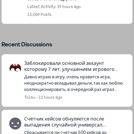
Latest Activity: 19 hours ago
13,069 Posts
Recent Discussions
Заблокировали основной аккаунт
которому 7 лет, улучшением игрового
процесса
Давно играю в игру, очень нравится игра,
неоднократно вкладывал деньги, так как люблю
коллекционировать, в очередной раз играл
после матча выкинуло и написало что аккаунт
To1su
12 hours ago
заблокировали, начал писать ...
Счётчик кейсов обнуляется после
выпадения случайной универсал.
реликвии?
Сбрасывается ли счетчик 500 кейсов до