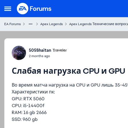
Skip to content
Open Side Menu
EA Forums
Apex Legends
Apex Legends Технические вопрос
Forum Discussion
505Shaitan
Traveler
2 months ago
Слабая нагрузка CPU и GPU
Во время матча нагрузка на CPU и GPU лишь 35-45
Характеристики пк:
GPU: RTX 5060
CPU: i5-14400f
RAM: 16 gb 2666
SSD: 960 gb