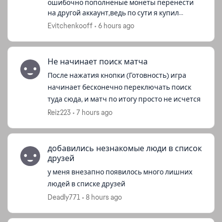
ошибочно пополненые монеты перенести
на другой аккаунт,ведь по сути я купил
воздух и какая разница где и на какам
Evitchenkooff
6 hours ago
аккаунте будут находиться монеты Ну а
теперь ...
Не начинает поиск матча
После нажатия кнопки (Готовность) игра
начинает бесконечно переключать поиск
туда сюда, и матч по итогу просто не исчется
Reiz223
7 hours ago
добавились незнакомые люди в список
друзей
у меня внезапно появилось много лишних
людей в списке друзей
Deadly771
8 hours ago