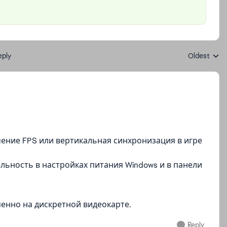
eply
Oldest
Replies sort
ение FPS или вертикальная синхронизация в игре
ьность в настройках питания Windows и в панели
менно на дискретной видеокарте.
Reply