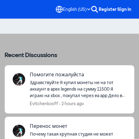
English (US)
Register
Sign In
Recent Discussions
Помогите пожалуйста
Здравствуйте Я купил монеты не на тот
аккаунт в apex legends на сумму 11500 Я
играю на xbox , покупал через ea app Дело в
том что как оказалось что я авторизовался
Evitchenkooff
2 hours ago
на старой учётной записи , а ...
Перенос монет
Почему такая крупная студия не может