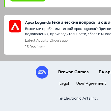
Featured Places
Apex Legends Технические вопросы и ош
Возникли проблемы с игрой Apex Legends? Присо
подключения, производительности, сбоев и многог
Latest Activity: 2 hours ago
13,066 Posts
Browse Games
EA ap
Legal
User Agreement
©
Electronic Arts Inc.