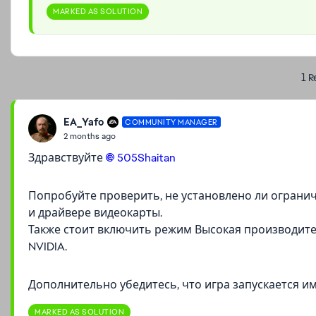
MARKED AS SOLUTION
1 R
EA_Yafo
COMMUNITY MANAGER
2 months ago
Здравствуйте
505Shaitan​
Попробуйте проверить, не установлено ли огранич
и драйвере видеокарты.
Также стоит включить режим Высокая производител
NVIDIA.
Дополнительно убедитесь, что игра запускается и
MARKED AS SOLUTION