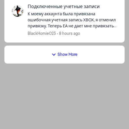
Подключенные учетные записи
К моему аккаунта была привязана
ошибочная учетная запись XBOX, я отменил
привязку. Теперь ЕА не дает мне привязать
мой рабочий аккаунт XBOX (почта [edit: email
BlackHomie023
8 hours ago
address removed]). Прошу решить эту про...
Show More