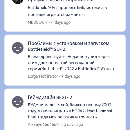
Battlefield 2042 пропал с библиотеки а в
профиле игра отображается
MESSOR-7
4 days ago
Проблемы с установкой и запуском
Battlefield™ 2042.
Всем здравствуйте. Недавно купил через
стим две части этой легендарной
серии(Battlefield™ 2042 и Battlefield™ 6) но не
могу поиграть. После скачивания во время
LorgarNotTraitor
9 days ago
запуска вылетает такая ошибка и игра з...
Геймдизайн BF2142
БУДУчи малолеткой, ближе к новому 2009
году, я начал играть в bf1942 desert combat
final, тогда моя реакция и точность
попадания бомбами самолётов была
Alexey66666666
10 days ago
больше. но мне очень нравилась эта игра.