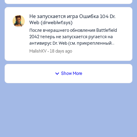
нынче ...
Не запускается игра Ошибка 104 Dr.
Web (drweblwf.sys)
После вчерашнего обновления Battlefield
2042 теперь не запускается ругается на
антивирус Dr. Web (см. прикрепленный
скрин). Попробовал разные решения
MalishKV
18 days ago
проблемы, в итоге написал в техподдержку
антивир...
Show More
d by