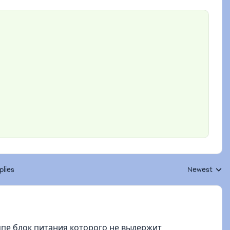
plies
Newest
Replies sorte
мпе блок питания которого не выдержит