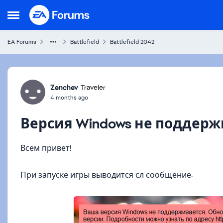
Skip to content
Open Side Menu
EA Forums
Battlefield
Battlefield 2042
Forum Discussion
Zenchev
Traveler
4 months ago
Версия Windows не поддерж
Всем привет!
При запуске игры выводится сл сообщение: