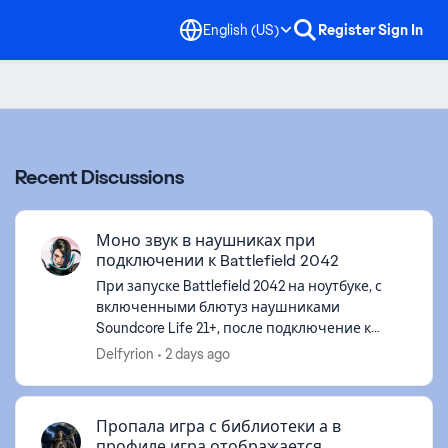
English (US)
Register
Sign In
Recent Discussions
Моно звук в наушниках при
подключении к Battlefield 2042
При запуске Battlefield 2042 на ноутбуке, с
включенными блютуз наушниками
Soundcore Life 21+, после подключение к
сетевым службам звук вместо стерео
Delfyrion
2 days ago
становиться, моно. В настройках игры везде
стоит ...
Пропала игра с библиотеки а в
профиле игра отображается