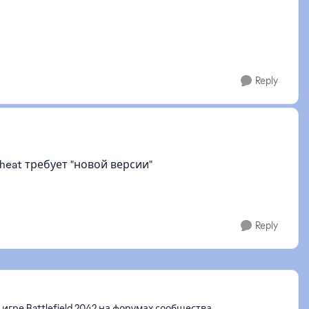
Reply
heat требует "новой версии"
Reply
ре Battlefield 2042 на форумах сообщества.