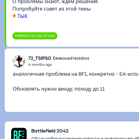
О проблемы знают, ждем решения
Попробуйте совет из этой темы
ТЫК
MARKED AS SOLUTION
72_TSIPSO
Seasoned Hotshot
4 months ago
аналогичная проблема на BF1, конкретно - EA-antic
Обновлять нужно винду, походу до 11
Featured Places
Battlefield 2042
Обсуждайте последние новости и информацию об иг