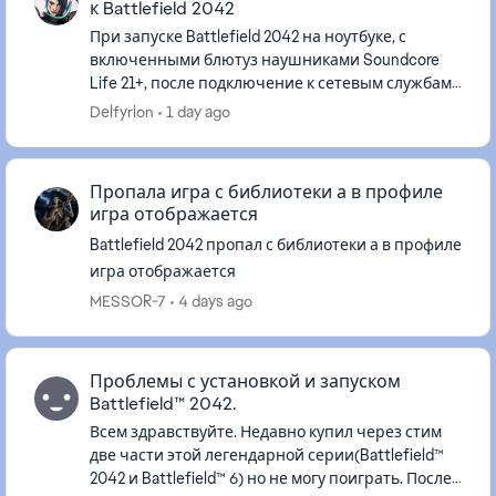
к Battlefield 2042
При запуске Battlefield 2042 на ноутбуке, с
включенными блютуз наушниками Soundcore
Life 21+, после подключение к сетевым службам
звук вместо стерео становиться, моно. В
Delfyrion
1 day ago
настройках игры везде стоит ...
Пропала игра с библиотеки а в профиле
игра отображается
Battlefield 2042 пропал с библиотеки а в профиле
игра отображается
MESSOR-7
4 days ago
Проблемы с установкой и запуском
Battlefield™ 2042.
Всем здравствуйте. Недавно купил через стим
две части этой легендарной серии(Battlefield™
2042 и Battlefield™ 6) но не могу поиграть. После