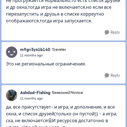
не прогружается нормально,то есть список друзей
и др окна,тогда игра не включается,но если все
перезапустить и друзья в списке корреутно
отображаются,тогда игра запускается.
Reply
m9gv3yn1b140
Traveler
11 months ago
Это не региональные ограничения.
Reply
Ashdod-Fishing
Seasoned Novice
11 months ago
да, все присутствует- и игра, и дополнение, и все
окна, и список друзей(только он пустой)) - а игра,
ска, не включается🤬И ресурсов достаточно в