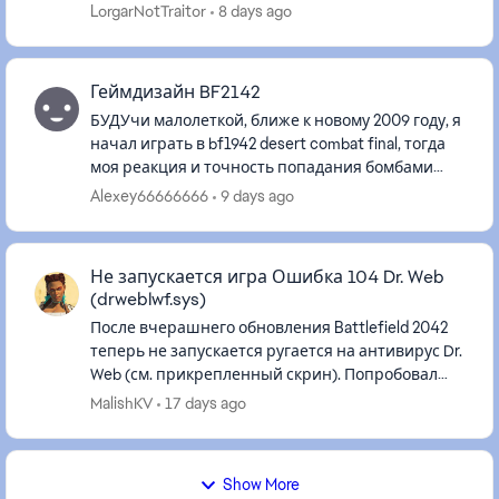
скачивания во время запуска вылетает такая
LorgarNotTraitor
8 days ago
ошибка и игра з...
Геймдизайн BF2142
БУДУчи малолеткой, ближе к новому 2009 году, я
начал играть в bf1942 desert combat final, тогда
моя реакция и точность попадания бомбами
самолётов была больше. но мне очень
Alexey66666666
9 days ago
нравилась эта игра. нынче ...
Не запускается игра Ошибка 104 Dr. Web
(drweblwf.sys)
После вчерашнего обновления Battlefield 2042
теперь не запускается ругается на антивирус Dr.
Web (см. прикрепленный скрин). Попробовал
разные решения проблемы, в итоге написал в
MalishKV
17 days ago
техподдержку антивир...
Show More