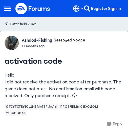
Skip to content
Register
Sign In
Open Side Menu
Battlefield 2042
Forum Discussion
Ashdod-Fishing
Seasoned Novice
11 months ago
activation code
Hello
I did not receive the activation code after purchase. The
game does not start. No confirmation email with code
received. Only purchase receipt. 🙄
ОТСУТСТВУЮЩИЕ МАТЕРИАЛЫ
ПРОБЛЕМЫ С ВХОДОМ
УСТАНОВКА
Reply