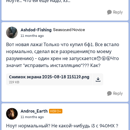
ноуте... Что ей ещё надо, хз...
Reply
Ashdod-Fishing
Seasoned Novice
11 months ago
Вот новая лажа! Только что купил бф1. Все встало
нормально, сделал все разрешения(по моему
разумению) - один хрен не запускается😯🤬🤬Что
значит "исправить инсталляцию"??? Как?
Снимок экрана 2025-08-18 215119.png
219 KB
Reply
Andros_Earth
HERO+
11 months ago
Ноут нормальный? Не какой-нибудь i3 с 940MX ?