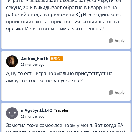
"играть" - выскакивает окошко запуска - крутится
секунд 20 и выкидывает обратно в ЕАарр. Не на
рабочий стол, а в приложение🤔 И все одинаково
происходит, хоть с приложения заходишь, хоть с
ярлыка. И че со всем этим делать теперь?
Reply
Andros_Earth
HERO+
11 months ago
А, ну то есть игра нормально присутствует на
аккаунте, только не запускается?
Reply
m9gv3yn1b140
Traveler
11 months ago
Заметил тоже самое,все норм у меня. Вот когда ЕА