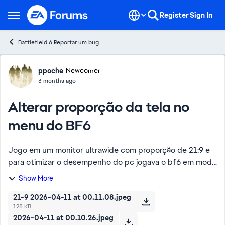
Skip to content
Register
Sign In
Open Side Menu
Battlefield 6 Reportar um bug
Forum Discussion
ppoche
Newcomer
3 months ago
Alterar proporção da tela no
menu do BF6
Jogo em um monitor ultrawide com proporção de 21:9 e
para otimizar o desempenho do pc jogava o bf6 em modo
16:9 Porem atualmente não esta funcionando da forma
Show More
correta a para alterar a Proporção do j...
21-9 2026-04-11 at 00.11.08.jpeg
128 KB
2026-04-11 at 00.10.26.jpeg