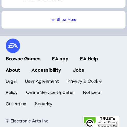
2 pa...
Show More
Browse Games
EA app
EA Help
About
Accessibility
Jobs
Legal
User Agreement
Privacy & Cookie
Policy
Online Service Updates
Notice at
Collection
Security
©
Electronic Arts Inc.