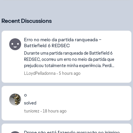
Recent Discussions
Erro no meio da partida ranqueada –
Battlefield 6 REDSEC
Durante uma partida ranqueada de Battlefield 6
REDSEC, ocorreu um erro no meio da partida que
prejudicou totalmente minha experiência. Perdi
progresso e fui afetado na classificação sem culpa.
LLoydPelladonna
5 hours ago
Solici...
o
solved
tuniorez
18 hours ago
Drone não está fazendo marcação no inimigo