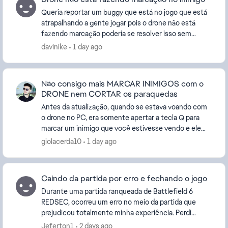
Queria reportar um buggy que está no jogo que está
atrapalhando a gente jogar pois o drone não está
fazendo marcação poderia se resolver isso sem
atualização porque teve uma atualização hoje nesta
davinike
1 day ago
da...
Não consigo mais MARCAR INIMIGOS com o
DRONE nem CORTAR os paraquedas
Antes da atualização, quando se estava voando com
o drone no PC, era somente apertar a tecla Q para
marcar um inimigo que você estivesse vendo e ele
era marcado, com o ícone laranja. Agora não funcio...
giolacerda10
1 day ago
Caindo da partida por erro e fechando o jogo
Durante uma partida ranqueada de Battlefield 6
REDSEC, ocorreu um erro no meio da partida que
prejudicou totalmente minha experiência. Perdi
progresso e fui afetado isso está acontecendo a cada
Jeferton1
2 days ago