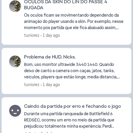
OCULOS DA SKIN DO LIN DO PASSE 4
BUGADA
Os oculos ficam se movimentando dependendo da
animação do player usando a skin. Por exemplo, nesse
momento pós partida que ele fica abaixado assim,
como se não estivesse bem ''colada'', ou ma...
tuniorez
1 day ago
Problema de HUD. Nicks.
Bom, uso monitor ultrawide 3440 1440. Quando
deixo de canto a camera com caças, jatos, tanks,
veículos, players que estão longe, media distancia,
isso acontece: É como se não tivesse suporte para...
tuniorez
1 day ago
Caindo da partida por erro e fechando o jogo
Durante uma partida ranqueada de Battlefield 6
REDSEC, ocorreu um erro no meio da partida que
prejudicou totalmente minha experiência. Perdi
progresso e fui afetado isso está acontecendo a cada