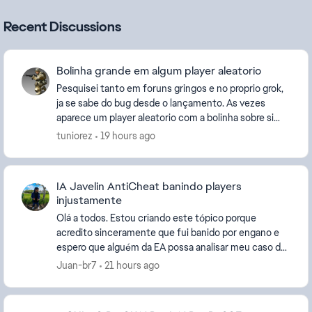
Recent Discussions
Bolinha grande em algum player aleatorio
Pesquisei tanto em foruns gringos e no proprio grok,
ja se sabe do bug desde o lançamento. As vezes
aparece um player aleatorio com a bolinha sobre si
grande. A principio achava que era o player pedi...
tuniorez
19 hours ago
IA Javelin AntiCheat banindo players
injustamente
Olá a todos. Estou criando este tópico porque
acredito sinceramente que fui banido por engano e
espero que alguém da EA possa analisar meu caso de
forma manual. Sou jogador da franquia Battlefield ...
Juan-br7
21 hours ago