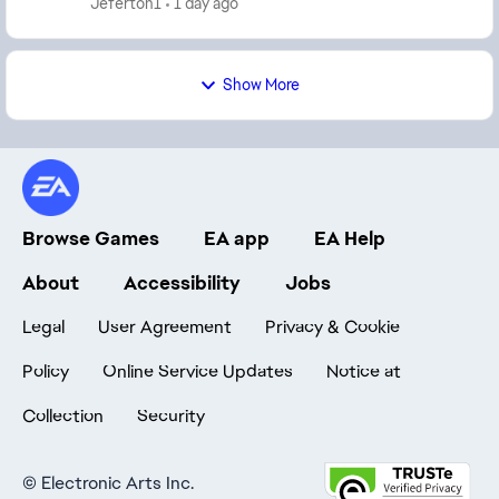
Jeferton1
1 day ago
2 pa...
Show More
Browse Games
EA app
EA Help
About
Accessibility
Jobs
Legal
User Agreement
Privacy & Cookie
Policy
Online Service Updates
Notice at
Collection
Security
©
Electronic Arts Inc.