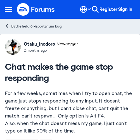
Skip to content
Register
Sign In
Open Side Menu
Battlefield 6 Reportar um bug
Forum Discussion
Otaku_inodoro
Newcomer
2 months ago
Chat makes the game stop
responding
For a few weeks, sometimes when I try to open chat, the
game just stops responding to any input. It doesnt
freeze or anything, but I can't close chat, cant quit the
match, can't respawn... Only option is Alt F4.
Also, when the chat doesnt mess my game, I just can't
type on it like 90% of the time.