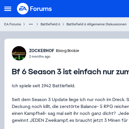
Skip to content
Open Side Menu
EA Forums
Battlefield 6
Battlefield 6 Allgemeine Diskussionen
Forum Discussion
ZOCKERHOF
Rising Rookie
2 months ago
Bf 6 Season 3 ist einfach nur zum
Ich spiele seit 1942 Battlefield.
Seit dem Season 3 Update liege ich nur noch im Dreck. 
Deckung noch killt, die zerstörte Balance- 5 RPG reiche
einen Kampfheli- sag mal seit ihr noch ganz dicht? Jeder
gewinnt JEDEN Zweikampf, es braucht jetzt 3 Minen für