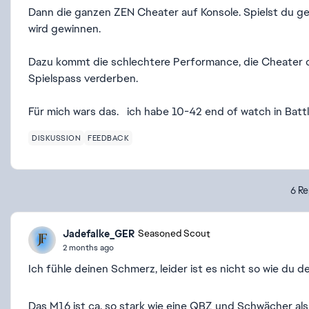
Dann die ganzen ZEN Cheater auf Konsole. Spielst du ge
wird gewinnen.
Dazu kommt die schlechtere Performance, die Cheater 
Spielspass verderben.
Für mich wars das. ich habe 10-42 end of watch in Batt
DISKUSSION
FEEDBACK
6 Re
Jadefalke_GER
Seasoned Scout
2 months ago
Ich fühle deinen Schmerz, leider ist es nicht so wie du d
Das M16 ist ca. so stark wie eine QBZ und Schwächer als