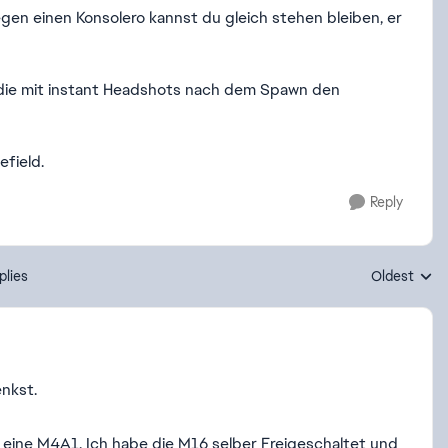
gen einen Konsolero kannst du gleich stehen bleiben, er
die mit instant Headshots nach dem Spawn den
lefield.
Reply
plies
Oldest
Replies sort
enkst.
 eine M4A1. Ich habe die M16 selber Freigeschaltet und