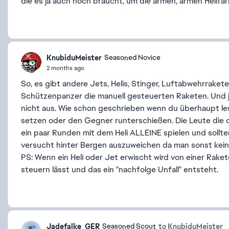
die es ja auch noch braucht, um die armen, armen Heli
KnubiduMeister
Seasoned Novice
2 months ago
So, es gibt andere Jets, Helis, Stinger, Luftabwehrrake
Schützenpanzer die manuell gesteuerten Raketen. Und jet
nicht aus. Wie schon geschrieben wenn du überhaupt lese
setzen oder den Gegner runterschießen. Die Leute die de
ein paar Runden mit dem Heli ALLEINE spielen und sollte
versucht hinter Bergen auszuweichen da man sonst kein
PS: Wenn ein Heli oder Jet erwischt wird von einer Rake
steuern lässt und das ein "nachfolge Unfall" entsteht.
Jadefalke_GER
to KnubiduMeister
Seasoned Scout