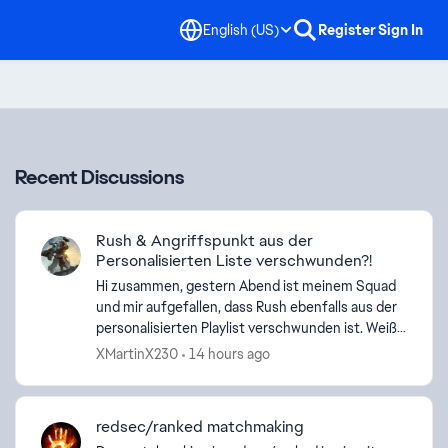
English (US)
Register
Sign In
Recent Discussions
Rush & Angriffspunkt aus der
Personalisierten Liste verschwunden?!
Hi zusammen, gestern Abend ist meinem Squad
und mir aufgefallen, dass Rush ebenfalls aus der
personalisierten Playlist verschwunden ist. Weiß
jemand, warum der Modus entfernt wurde? Bei
XMartinX230
14 hours ago
Angriffspun...
redsec/ranked matchmaking