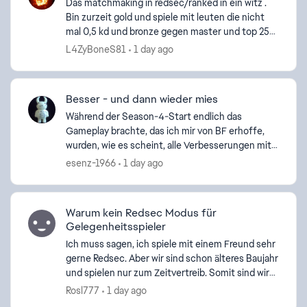
Das matchmaking in redsec/ranked in ein witz .
Bin zurzeit gold und spiele mit leuten die nicht
mal 0,5 kd und bronze gegen master und top 250
leuten . Ea , was meint ihr , wie diese runden
L4ZyBoneS81
1 day ago
ausseh...
Besser - und dann wieder mies
Während der Season-4-Start endlich das
Gameplay brachte, das ich mir von BF erhoffe,
wurden, wie es scheint, alle Verbesserungen mit
dem neusten Update gleich wieder zunichte
esenz-1966
1 day ago
gemacht. Wieder dominier...
ed by
Warum kein Redsec Modus für
Gelegenheitsspieler
Ich muss sagen, ich spiele mit einem Freund sehr
gerne Redsec. Aber wir sind schon älteres Baujahr
und spielen nur zum Zeitvertreib. Somit sind wir
auch nicht besonders gut, wenn auch nicht
Rosl777
1 day ago
schlecht....