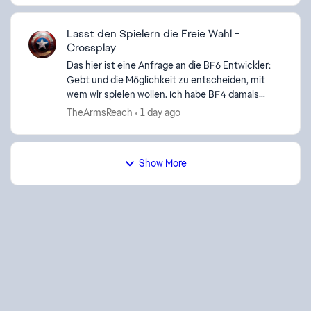
Lasst den Spielern die Freie Wahl -
Crossplay
Das hier ist eine Anfrage an die BF6 Entwickler:
Gebt und die Möglichkeit zu entscheiden, mit
wem wir spielen wollen. Ich habe BF4 damals
geliebt und ich merke jetzt wie sehr ich mit
TheArmsReach
1 day ago
zurückwünsche...
Show More