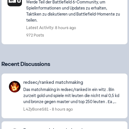
Werde Teil der Battlefield 6-Community, um
Spielinformationen und Updates zu erhalten,
Taktiken zu diskutieren und Battlefield-Momente zu
teilen.
Latest Activity: 8 hours ago
972 Posts
Recent Discussions
redsec/ranked matchmaking
Das matchmaking in redsec/ranked in ein witz . Bin
zurzeit gold und spiele mit leuten die nicht mal 0,5 kd
und bronze gegen master und top 250 leuten . Ea ,
was meint ihr , wie diese runden ausseh...
L4ZyBoneS81
8 hours ago