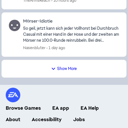
TheArmsReach
10 hours ago
Mörser-Idiotie
So geil, jetzt kann sich jeder Vollhorst bei Durchbruch
Casual mit einer Hand in der Hose und der zweiten am
Mörser ne 100:0-Runde reinrubbeln. Bei drei
Mörserwichten knallt man sogar die Tanks gleic...
Nasenbluter
1 day ago
Show More
Browse Games
EA app
EA Help
About
Accessibility
Jobs