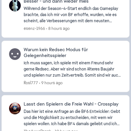
Besser - und dann wieder mies
Während der Season-4-Start endlich das Gameplay
brachte, das ich mir von BF erhoffe, wurden, wie es
scheint, alle Verbesserungen mit dem neusten
Update gleich wieder zunichte gemacht. Wieder
esenz-1966
8 hours ago
dominier...
Warum kein Redsec Modus für
Gelegenheitsspieler
Ich muss sagen, ich spiele mit einem Freund sehr
gerne Redsec. Aber wir sind schon älteres Baujahr
und spielen nur zum Zeitvertreib. Somit sind wir auch
nicht besonders gut, wenn auch nicht schlecht....
Rosl777
9 hours ago
Lasst den Spielern die Freie Wahl - Crossplay
Das hier ist eine Anfrage an die BF6 Entwickler: Gebt
und die Möglichkeit zu entscheiden, mit wem wir
spielen wollen. Ich habe BF4 damals geliebt und ich
merke jetzt wie sehr ich mit zurückwünsche...