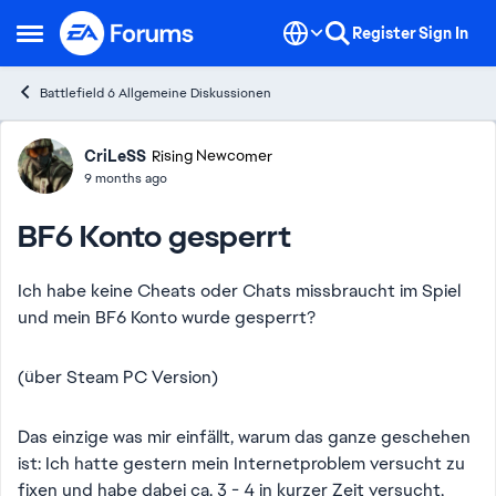
Skip to content
Register
Sign In
Open Side Menu
Battlefield 6 Allgemeine Diskussionen
Forum Discussion
CriLeSS
Rising Newcomer
9 months ago
BF6 Konto gesperrt
Ich habe keine Cheats oder Chats missbraucht im Spiel
und mein BF6 Konto wurde gesperrt?
(über Steam PC Version)
Das einzige was mir einfällt, warum das ganze geschehen
ist: Ich hatte gestern mein Internetproblem versucht zu
fixen und habe dabei ca. 3 - 4 in kurzer Zeit versucht,