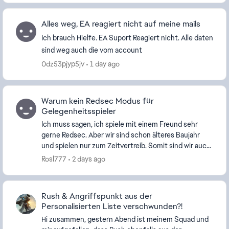
Alles weg, EA reagiert nicht auf meine mails
Ich brauch Hielfe. EA Suport Reagiert nicht. Alle daten
sind weg auch die vom account
0dz53pjyp5jv
1 day ago
Warum kein Redsec Modus für
Gelegenheitsspieler
Ich muss sagen, ich spiele mit einem Freund sehr
gerne Redsec. Aber wir sind schon älteres Baujahr
und spielen nur zum Zeitvertreib. Somit sind wir auch
nicht besonders gut, wenn auch nicht schlecht....
Rosl777
2 days ago
Rush & Angriffspunkt aus der
Personalisierten Liste verschwunden?!
Hi zusammen, gestern Abend ist meinem Squad und