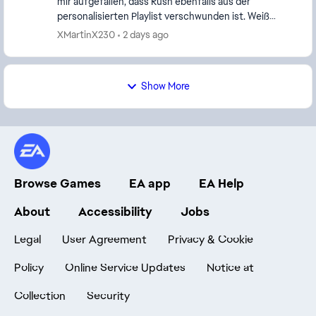
mir aufgefallen, dass Rush ebenfalls aus der
personalisierten Playlist verschwunden ist. Weiß
jemand, warum der Modus entfernt wurde? Bei
XMartinX230
2 days ago
Angriffspun...
Show More
Browse Games
EA app
EA Help
About
Accessibility
Jobs
Legal
User Agreement
Privacy & Cookie
Policy
Online Service Updates
Notice at
Collection
Security