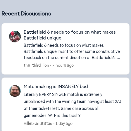
Recent Discussions
Battlefield 6 needs to focus on what makes
Battlefield unique
Battlefield 6 needs to focus on what makes
Battlefield unique I want to offer some constructive
feedback on the current direction of Battlefield 6. I
believe Battlefield 6 has a very strong foundat...
the_third_lion
7 hours ago
Matchmaking is INSANELY bad
Literally EVERY SINGLE match is extremely
unbalanced with the winning team having at least 2/3
of their tickets left. Same case across all
gamemodes. WTF is this trash?
HillebrandtStau
1 day ago