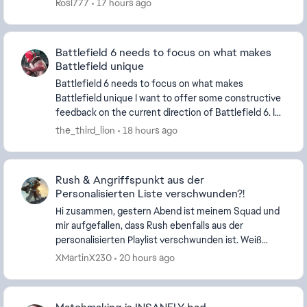
Rosl777
17 hours ago
Battlefield 6 needs to focus on what makes
Battlefield unique
Battlefield 6 needs to focus on what makes
Battlefield unique I want to offer some constructive
feedback on the current direction of Battlefield 6. I
believe Battlefield 6 has a very strong foundat...
the_third_lion
18 hours ago
Rush & Angriffspunkt aus der
Personalisierten Liste verschwunden?!
Hi zusammen, gestern Abend ist meinem Squad und
mir aufgefallen, dass Rush ebenfalls aus der
personalisierten Playlist verschwunden ist. Weiß
jemand, warum der Modus entfernt wurde? Bei
XMartinX230
20 hours ago
Angriffspun...