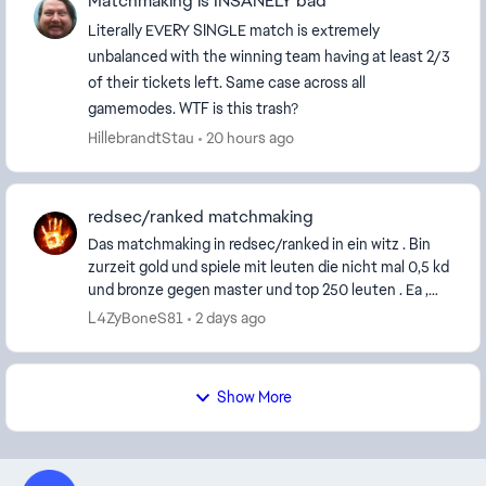
Matchmaking is INSANELY bad
Literally EVERY SINGLE match is extremely
unbalanced with the winning team having at least 2/3
of their tickets left. Same case across all
gamemodes. WTF is this trash?
HillebrandtStau
20 hours ago
redsec/ranked matchmaking
Das matchmaking in redsec/ranked in ein witz . Bin
zurzeit gold und spiele mit leuten die nicht mal 0,5 kd
und bronze gegen master und top 250 leuten . Ea ,
was meint ihr , wie diese runden ausseh...
L4ZyBoneS81
2 days ago
Show More