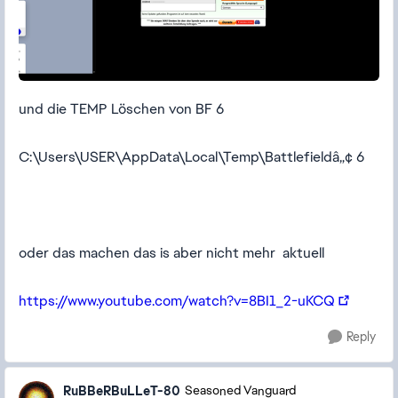
und die TEMP Löschen von BF 6
C:\Users\USER\AppData\Local\Temp\Battlefieldâ„¢ 6
oder das machen das is aber nicht mehr aktuell
https://www.youtube.com/watch?v=8BI1_2-uKCQ
Reply
RuBBeRBuLLeT-80
Seasoned Vanguard