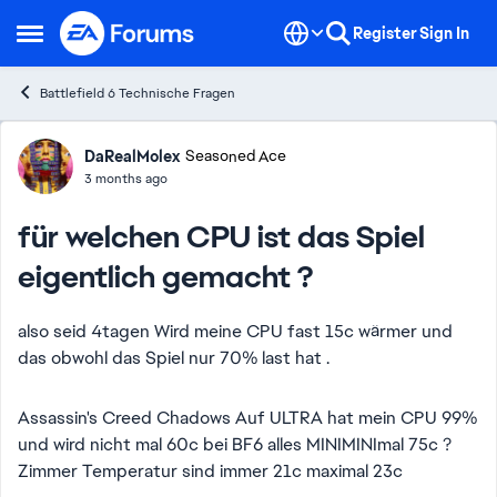
Skip to content
Register
Sign In
Open Side Menu
Battlefield 6 Technische Fragen
Forum Discussion
DaRealMolex
Seasoned Ace
3 months ago
für welchen CPU ist das Spiel
eigentlich gemacht ?
also seid 4tagen Wird meine CPU fast 15c wärmer und
das obwohl das Spiel nur 70% last hat .
Assassin's Creed Chadows Auf ULTRA hat mein CPU 99%
und wird nicht mal 60c bei BF6 alles MINIMINImal 75c ?
Zimmer Temperatur sind immer 21c maximal 23c