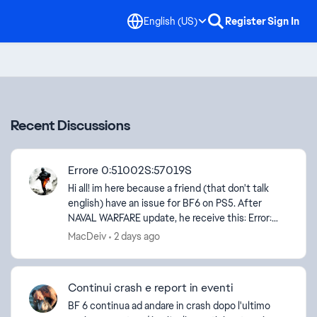
English (US)
Register
Sign In
Recent Discussions
Errore 0:51002S:57019S
Hi all! im here because a friend (that don't talk
english) have an issue for BF6 on PS5. After
NAVAL WARFARE update, he receive this: Error:
0:51002S:57019S Someone have any solution? he
MacDeiv
2 days ago
alredy ...
Continui crash e report in eventi
BF 6 continua ad andare in crash dopo l'ultimo