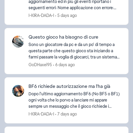
aggiornamento ed in più gli eventi riportano i
seguenti errori: Nome applicazione con errore:
EAGEP.exe, versione: 13.743.0.6256, timestamp:
I-KIRA-DADA-I
5 days ago
0x6a487f11...
Questo gioco ha bisogno di cure
Sono un giocatore da pc e da un po' di tempo a
questa parte che questo gioco sta iniziando a
farmi passare la voglia di giocarci, tra un sistema
di skill base matchmaking che non funziona e un
GoDHaxel95
6 days ago
proble...
BF6 richiede autorizzazione ma l'ha già
Dopo l'ultimo aggiornamento BF6 (No BF5 o BF1)
ogni volta che lo porvo a lanciare mi appare
sempre un messaggio che il gioco richiede i
privilegi di amministratore e se voglio autorizzare
I-KIRA-DADA-I
7 days ago
l'accesso ...