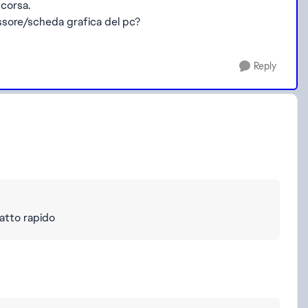
 corsa.
ssore/scheda grafica del pc?
Reply
catto rapido