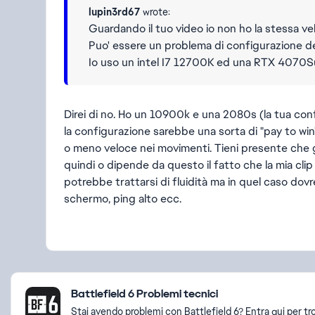
lupin3rd67
wrote:
Guardando il tuo video io non ho la stessa vel
Puo' essere un problema di configurazione d
Io uso un intel I7 12700K ed una RTX 4070S
Direi di no. Ho un 10900k e una 2080s (la tua conf
la configurazione sarebbe una sorta di "pay to win"
o meno veloce nei movimenti. Tieni presente che 
quindi o dipende da questo il fatto che la mia cli
potrebbe trattarsi di fluidità ma in quel caso dovr
schermo, ping alto ecc.
Featured Places
Battlefield 6 Problemi tecnici
Stai avendo problemi con Battlefield 6? Entra qui per tr