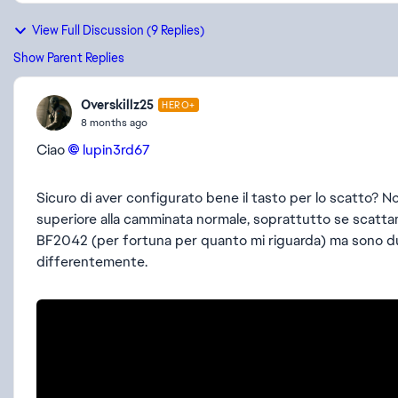
View Full Discussion (9 Replies)
Show Parent Replies
Overskillz25
HERO+
8 months ago
Ciao
lupin3rd67​
Sicuro di aver configurato bene il tasto per lo scatto? 
superiore alla camminata normale, soprattutto se scatt
BF2042 (per fortuna per quanto mi riguarda) ma sono due
differentemente.