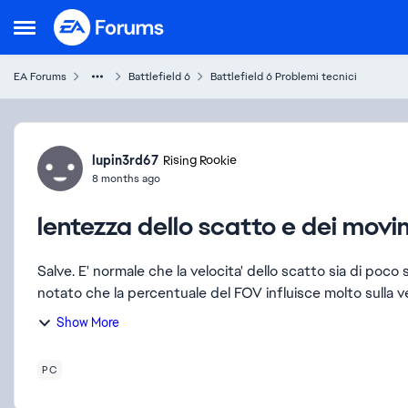
Skip to content
Open Side Menu
EA Forums
Battlefield 6
Battlefield 6 Problemi tecnici
Forum Discussion
lupin3rd67
Rising Rookie
8 months ago
lentezza dello scatto e dei movi
Salve. E' normale che la velocita' dello scatto sia di poco superiore a quella della camminata normale? Ho anche
notato che la percentuale del FOV influisce molto sulla velo
Show More
PC