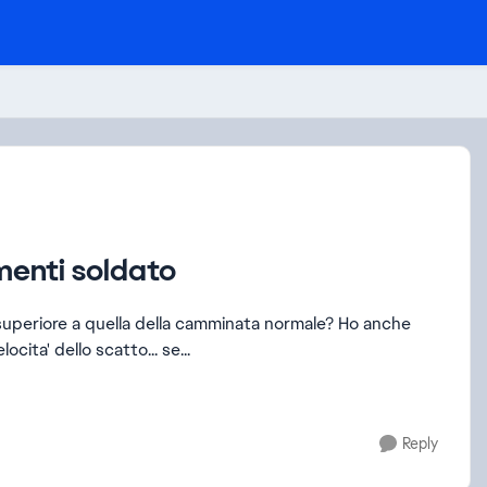
menti soldato
cita' dello scatto... se...
Reply