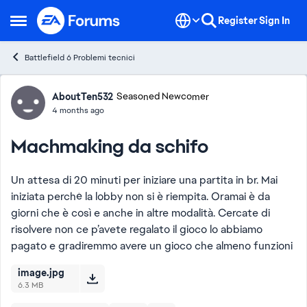
Skip to content
Register
Sign In
Open Side Menu
Battlefield 6 Problemi tecnici
Forum Discussion
AboutTen532
Seasoned Newcomer
4 months ago
Machmaking da schifo
Un attesa di 20 minuti per iniziare una partita in br. Mai
iniziata perché la lobby non si è riempita. Oramai è da
giorni che è così e anche in altre modalità. Cercate di
risolvere non ce p’avete regalato il gioco lo abbiamo
pagato e gradiremmo avere un gioco che almeno funzioni
image.jpg
6.3 MB