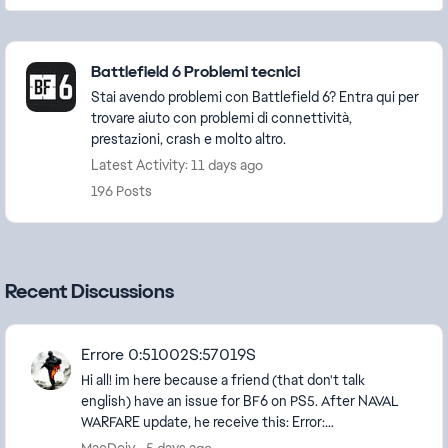
Featured Places
Battlefield 6 Problemi tecnici
Stai avendo problemi con Battlefield 6? Entra qui per
trovare aiuto con problemi di connettività,
prestazioni, crash e molto altro.
Latest Activity: 11 days ago
196 Posts
Recent Discussions
Errore 0:51002S:57019S
Hi all! im here because a friend (that don't talk
english) have an issue for BF6 on PS5. After NAVAL
WARFARE update, he receive this: Error:
0:51002S:57019S Someone have any solution? he