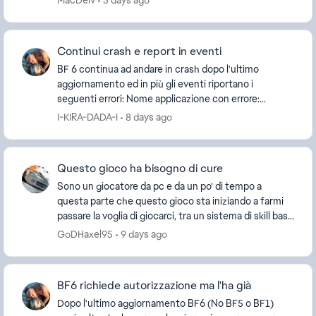
MacDeiv
5 days ago
alredy ...
Continui crash e report in eventi
BF 6 continua ad andare in crash dopo l'ultimo
aggiornamento ed in più gli eventi riportano i
seguenti errori: Nome applicazione con errore:
EAGEP.exe, versione: 13.743.0.6256, timestamp:
I-KIRA-DADA-I
8 days ago
0x6a487f11...
Questo gioco ha bisogno di cure
Sono un giocatore da pc e da un po' di tempo a
questa parte che questo gioco sta iniziando a farmi
passare la voglia di giocarci, tra un sistema di skill base
matchmaking che non funziona e un proble...
GoDHaxel95
9 days ago
BF6 richiede autorizzazione ma l'ha già
Dopo l'ultimo aggiornamento BF6 (No BF5 o BF1)