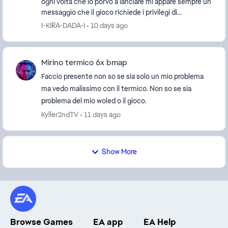
ogni volta che lo porvo a lanciare mi appare sempre un
messaggio che il gioco richiede i privilegi di
amministratore e se voglio autorizzare l'accesso ...
I-KIRA-DADA-I
10 days ago
Mirino termico 6x bmap
Faccio presente non so se sia solo un mio problema
ma vedo malissimo con il termico. Non so se sia
problema del mio woled o il gioco.
Kyller2ndTV
11 days ago
Show More
Browse Games
EA app
EA Help