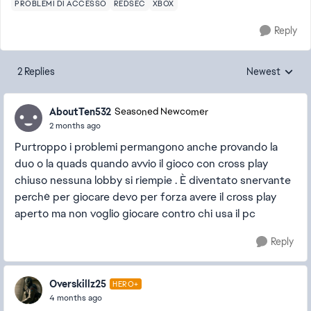
PROBLEMI DI ACCESSO
REDSEC
XBOX
Reply
2 Replies
Newest
Replies sorted
AboutTen532
Seasoned Newcomer
2 months ago
Purtroppo i problemi permangono anche provando la
duo o la quads quando avvio il gioco con cross play
chiuso nessuna lobby si riempie . È diventato snervante
perché per giocare devo per forza avere il cross play
aperto ma non voglio giocare contro chi usa il pc
Reply
Overskillz25
HERO+
4 months ago