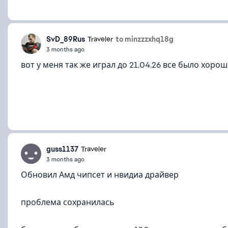
SvD_89Rus
to minzzzxhq18g
Traveler
3 months ago
вот у меня так же играл до 21.04.26 все было хор
guss1137
Traveler
3 months ago
Обновил Амд чипсет и нвидиа драйвер
проблема сохранилась