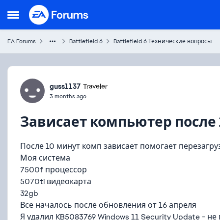
Skip to content
Open Side Menu
EA Forums
Battlefield 6
Battlefield 6 Технические вопросы
Forum Discussion
guss1137
Traveler
3 months ago
Зависает компьютер после 
После 10 минут комп зависает помогает перезагру
Моя система
7500f процессор
5070ti видеокарта
32gb
Все началось после обновления от 16 апреля
Я удалил KB5083769 Windows 11 Security Update - не