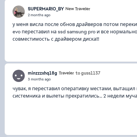
SUPERMARIO_BY
New Traveler
2 months ago
у меня висла после обнов драйверов потом переки
evo переставил на ssd samsung pro и все нормально
совместимость с драйвером диска!!!
minzzzxhq18g
to guss1137
Traveler
3 months ago
чувак, я переставил оперативку местами, вытащи
системника и вылеты прекратились... 2 недели мучал