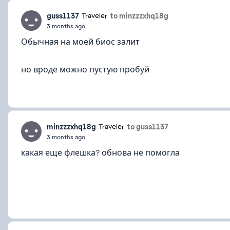
guss1137
to minzzzxhq18g
Traveler
3 months ago
Обычная на моей биос залит
но вроде можно пустую пробуй
minzzzxhq18g
to guss1137
Traveler
3 months ago
какая еще флешка? обнова не помогла