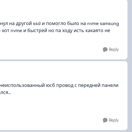
нул на другой ssd и помогло было на nvme samsung
 хот nvme и быстрей но па ходу исть какаято не
Reply
л неиспользованный юсб провод с передней панели
ся...
Reply