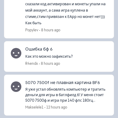
сказали код активирован и монеты упали на
мой аккаунт, а сама игра куплена в
стиме,стим привязан к ЕАрр но монет нет)))
Как быть
Popylev
8 hours ago
Ошибка бф 6
d by
Как это можно зафиксить?
R4endx
8 hours ago
5070 7500f не плавная картина BF6
Я уже устал обновлять компьютер и тратить
деньги для игры в батлфилд 6! У меня стоит
5070 7500ф и игра при 140 фпс 180гц
монитор выглядит как будто я играю 60 фпс,
Makselele1
12 hours ago
виндовс чистый, иногда замечаю что ...