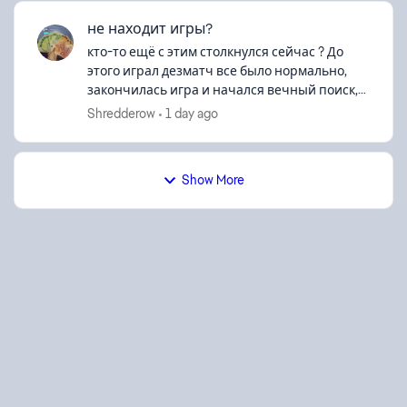
не находит игры?
кто-то ещё с этим столкнулся сейчас ? До
этого играл дезматч все было нормально,
закончилась игра и начался вечный поиск,
вышел в меню, аналогично, во всех режимах
Shredderow
1 day ago
не находит матч..
Show More