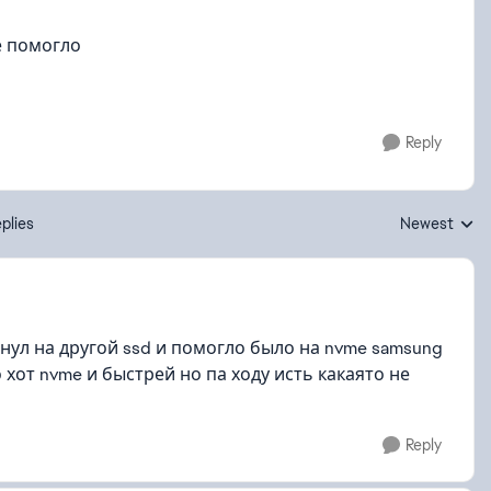
е помогло
Reply
plies
Newest
Replies sorte
нул на другой ssd и помогло было на nvme samsung
 хот nvme и быстрей но па ходу исть какаято не
Reply