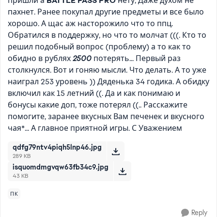
пришли а
BATTLE PASS PRO
нету, Даже духом не
пахнет. Ранее покупал другие предметы и все было
хорошо. А щас аж насторожило что то ппц.
Обратился в поддержку, но что то молчат (((. Кто то
решил подобный вопрос (проблему) а то как то
обидно в рублях
2500
потерять... Первый раз
столкнулся. Вот и гоняю мысли. Что делать. А то уже
наиграл 253 уровень )) Дяденька 34 годика. А обидку
включил как 15 летний ((. Да и как понимаю и
бонусы какие доп, тоже потерял ((.. Расскажите
помогите, заранее вкусных Вам печенек и вкусного
чая*... А главное приятной игры. С Уважением
qdfg79ntv4piqh5lnp46.jpg
289 KB
isquomdmgvqw63fb34c9.jpg
43 KB
ПК
Reply