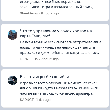
играл дезматч все было нормально,
закончилась игра и начался вечный поиск,
вышел в меню, аналогично, во всех режимах не
Shredderow
9 hours ago
находит матч..
Что то управление у лодок кривое на
карте Tsuru reef
На всей технике если смотреть от третьего лица
назад, то нажимаешь на лево он двигается в
право, как и должно быть, так как управление
заточено под положение камеры вперёд, у
DENZEL519
9 hours ago
лодок же на оборот, если...
Вылеты игры без ошибки
Игра вылетает в случайный момент без какой
либо ошибки, будто я нажал alt+f4. Ранее были
частые вылеты с ошибкой видео драйвера,
теперь просто закрывается игра. От режима/
SADNCT
1 day ago
карты, времени в игре это не...