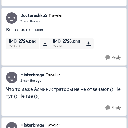
Doctorushko5
Traveler
2 months ago
Вот ответ от них
IMG_2724.png
IMG_2725.png
290 KB
277 KB
Reply
Misterbraga
Traveler
2 months ago
Что то даже Администраторы не не отвечают (( Не
тут (( Не где (((
Reply
Misterbraga
Traveler