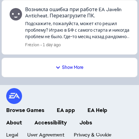
Возникла ошибка при работе EA Javelin
Anticheat. Перезагрузите ПК.
Подскажите, пожалуйста, может кто решил
проблему? Играю в БФ с самого старта и никогда
проблем не было. Где-то месяц назад рандомно
начала вылетать игра и при возврате в игру
Frezion
1 day ago
периодически появляться...
Show More
Browse Games
EA app
EA Help
About
Accessibility
Jobs
Legal
User Agreement
Privacy & Cookie