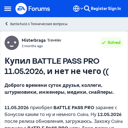
Skip to content
Register
Sign In
Open Side Menu
Battlefield 6 Технические вопросы
Forum Discussion
Misterbraga
Traveler
Solved
2 months ago
Купил BATTLE PASS PRO
11.05.2026, и нет не чего ((
Доброго времени суток друзья, коллеги,
штурмовики, инженеры, медики, снайперы.
11.05.2026
приобрел
BATTLE PASS PRO
заранее с
бонусом каким то ну и немного Coins. Ну
12.05.2026
после релиза обновления, загружаюсь. Захожу Coins