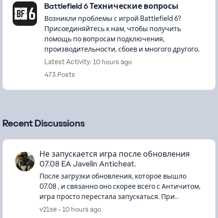
Battlefield 6 Технические вопросы
Возникли проблемы с игрой Battlefield 6?
Присоединяйтесь к нам, чтобы получить
помощь по вопросам подключения,
производительности, сбоев и многого другого.
Latest Activity: 10 hours ago
473 Posts
Recent Discussions
Не запускается игра после обновления
07.08 EA Javelin Anticheat.
После загрузки обновления, которое вышло
07.08 , и связанно оно скорее всего с Античитом,
игра просто перестала запускаться. При
попытке запустить, выходит окно с запуском EA
v21se
10 hours ago
Javelin Anticheat, кот...