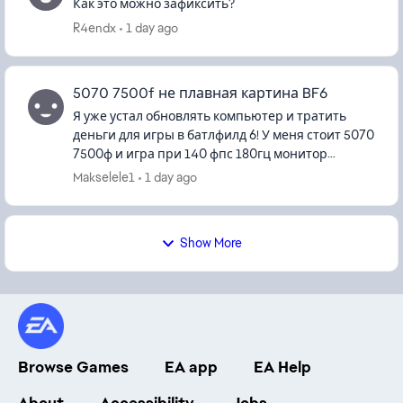
Как это можно зафиксить?
R4endx
1 day ago
5070 7500f не плавная картина BF6
Я уже устал обновлять компьютер и тратить
деньги для игры в батлфилд 6! У меня стоит 5070
7500ф и игра при 140 фпс 180гц монитор
выглядит как будто я играю 60 фпс, виндовс
Makselele1
1 day ago
чистый, иногда замечаю что ...
Show More
Browse Games
EA app
EA Help