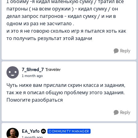
1 обойму -я кидал маленькую сумку / тратил все
патроны ( на всем оружии ) - кидал сумку / он
делал запрос патронов - кидал сумку / и ни в
одном из раз не засчитало .
и это я не говорю сколько игр я пытался хоть как
то получить результат этой задачи
Reply
7_Shved_7
Traveler
1 month ago
Чуть ниже вам прислали скрин класса и задания,
так же я описал общую проблему этого задания.
Помогите разобраться
Reply
EA_Yafo
COMMUNITY MANAGER
1 month ago