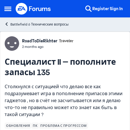
Skip to content
Register
Sign In
Open Side Menu
Battlefield 6 Технические вопросы
Forum Discussion
RoadToDieRikhter
Traveler
2 months ago
Специалист II — пополните
запасы 135
Столкнулся с ситуацией что делаю все как
подразумевает игра в пополнение припасов этими
гаджетов , но в счёт не засчитывается или я делаю
что-то не правильно может кто знает как быть в
такой ситуации ?
ОБНОВЛЕНИЯ
ПК
ПРОБЛЕМА С ПРОГРЕССОМ