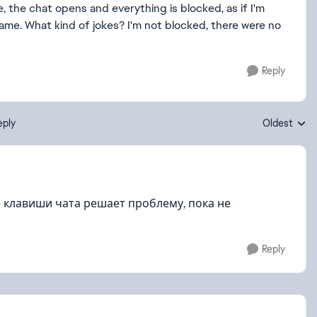
re, the chat opens and everything is blocked, as if I'm
me. What kind of jokes? I'm not blocked, there were no
Reply
eply
Oldest
Replies sort
е клавиши чата решает проблему, пока не
Reply