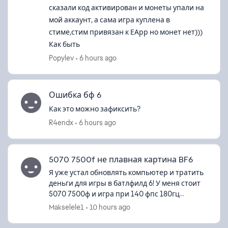
сказали код активирован и монеты упали на
мой аккаунт, а сама игра куплена в
стиме,стим привязан к ЕАрр но монет нет)))
Как быть
Popylev
6 hours ago
ed by
Ошибка бф 6
Как это можно зафиксить?
R4endx
6 hours ago
5070 7500f не плавная картина BF6
Я уже устал обновлять компьютер и тратить
деньги для игры в батлфилд 6! У меня стоит
5070 7500ф и игра при 140 фпс 180гц
монитор выглядит как будто я играю 60 фпс,
Makselele1
10 hours ago
виндовс чистый, иногда замечаю что ...