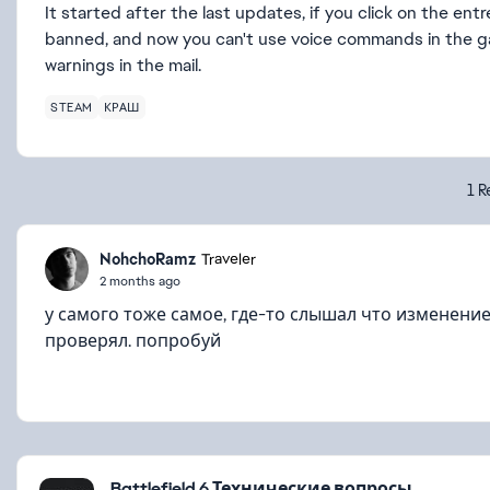
It started after the last updates, if you click on the ent
banned, and now you can't use voice commands in the ga
warnings in the mail.
STEAM
КРАШ
1 R
NohchoRamz
Traveler
2 months ago
у самого тоже самое, где-то слышал что изменени
проверял. попробуй
Featured Places
Battlefield 6 Технические вопросы