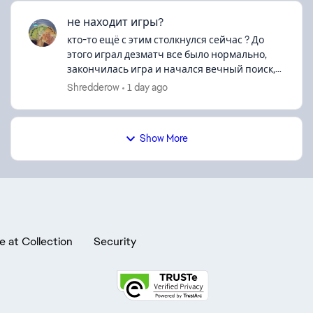
не находит игры?
кто-то ещё с этим столкнулся сейчас ? До
этого играл дезматч все было нормально,
закончилась игра и начался вечный поиск,
вышел в меню, аналогично, во всех режимах
Shredderow
1 day ago
не находит матч..
Show More
e at Collection
Security