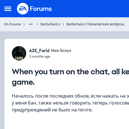
Skip to content
Open Side Menu
EA Forums
Battlefield 6
Battlefield 6 Технические вопросы
Forum Discussion
AZE_Farid
New Scout
2 months ago
When you turn on the chat, all k
game.
Началось после последних обнов, если нажать на эн
у меня бан, также нельзя говорить теперь голосовы
предупреждений не было на почте.