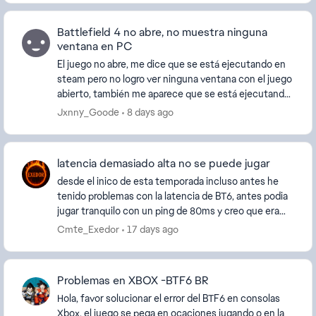
Battlefield 4 no abre, no muestra ninguna
ventana en PC
El juego no abre, me dice que se está ejecutando en
steam pero no logro ver ninguna ventana con el juego
abierto, también me aparece que se está ejecutando
en el administrador de tareas pero nada, si...
Jxnny_Goode
8 days ago
latencia demasiado alta no se puede jugar
desde el inico de esta temporada incluso antes he
tenido problemas con la latencia de BT6, antes podia
jugar tranquilo con un ping de 80ms y creo que era
por que me conectava a servidores de brasil p...
Cmte_Exedor
17 days ago
Problemas en XBOX -BTF6 BR
Hola, favor solucionar el error del BTF6 en consolas
Xbox, el juego se pega en ocaciones jugando o en la