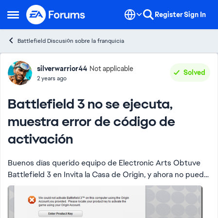
Skip to content
Register
Sign In
Open Side Menu
Battlefield Discusión sobre la franquicia
Forum Discussion
silverwarrior44
Not applicable
Solved
2 years ago
Battlefield 3 no se ejecuta,
muestra error de código de
activación
Buenos días querido equipo de Electronic Arts Obtuve
Battlefield 3 en Invita la Casa de Origin, y ahora no puedo
jugarlo, me muestra un error de código de activación. "No
hemos podido activar Battle...