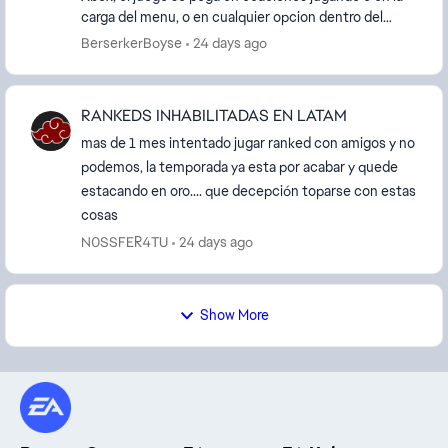
carga del menu, o en cualquier opcion dentro del
juego y te obliga a reiniciar. Eso solo lo he...
BerserkerBoyse
24 days ago
RANKEDS INHABILITADAS EN LATAM
mas de 1 mes intentado jugar ranked con amigos y no
podemos, la temporada ya esta por acabar y quede
estacando en oro.... que decepción toparse con estas
cosas
N0SSFER4TU
24 days ago
Show More