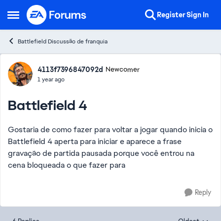
Skip to content
Register
Sign In
Open Side Menu
Battlefield Discussão de franquia
Forum Discussion
4113f7396847092d
Newcomer
1 year ago
Battlefield 4
Gostaria de como fazer para voltar a jogar quando inicia o
Battlefield 4 aperta para iniciar e aparece a frase
gravação de partida pausada porque você entrou na
cena bloqueada o que fazer para
Reply