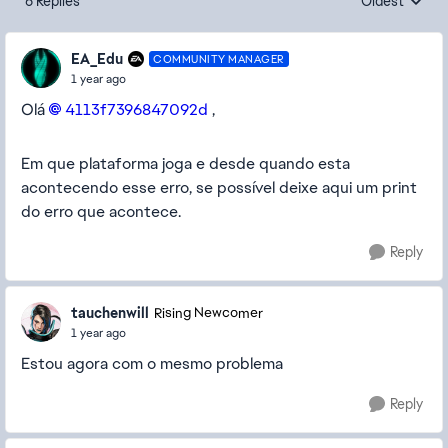
6 Replies
Oldest
Replies sorte
EA_Edu
COMMUNITY MANAGER
1 year ago
Olá
4113f7396847092d
,
Em que plataforma joga e desde quando esta
acontecendo esse erro, se possível deixe aqui um print
do erro que acontece.
Reply
tauchenwill
Rising Newcomer
1 year ago
Estou agora com o mesmo problema
Reply