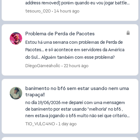
address removed] porém quando eu vou jogar battle
ou Fifa aparece pedindo uma confirmação em...
tesouro_020
14 hours ago
Problema de Perda de Pacotes
Estou há uma semana com problemas de Perda de
Pacotes... e só acontece em servidores da América
do Sul... Alguém também com esse problema?
DiegoGameaholic
22 hours ago
banimento no bf6 sem estar usando nem uma
trapaça!!
no dia 19/06/2026 me deparei com uma mensagem
de banimento por estar usando "melhoria" no bf6 ,
nem estava jogando o bf6 muito não sei que critério
eles usam mais sou um jogador como devo ate ter
TIO_VULC4NO
1 day ago
kd...