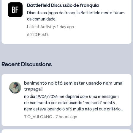
Battlefield Discussão de franquia
Discuta os jogos da franquia Battlefield neste fórum
da comunidade.
Latest Activity: 1 day ago
6,220 Posts
Recent Discussions
banimento no bf6 sem estar usando nem uma
trapaça!!
no dia 19/06/2026 me deparei com uma mensagem
de banimento por estar usando "melhoria" no bf6 ,
nem estava jogando o bf6 muito não sei que critério
eles usam mais sou um jogador como devo ate ter
TIO_VULC4NO
7 hours ago
kd...