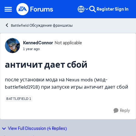
Skip to content
Register
Sign In
Open Side Menu
Battlefield Обсуждение франшизы
Forum Discussion
KennedConnor
Not applicable
1 year ago
античит дает сбой
после установки мода на Nexus mods (мод-
battlefield1918) при запуске игры античит дает сбой
BATTLEFIELD 1
Reply
View Full Discussion (4 Replies)