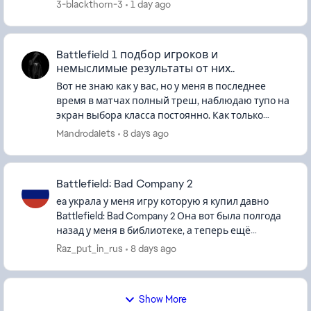
момент не могу войти ни на один сервер в этих
3-blackthorn-3
1 day ago
играх. Кажды...
Battlefield 1 подбор игроков и
немыслимые результаты от них..
Вот не знаю как у вас, но у меня в последнее
время в матчах полный треш, наблюдаю тупо на
экран выбора класса постоянно. Как только
респаун сразу тут же прилетает в голову или
MandrodaIets
8 days ago
пару пуль и я умер, каж...
Battlefield: Bad Company 2
ea украла у меня игру которую я купил давно
Battlefield: Bad Company 2 Она вот была полгода
назад у меня в библиотеке, а теперь ещё
battlefield 3 украла Требует ввести ключ
Raz_put_in_rus
8 days ago
нажимаешь кнопку пишет ...
Show More