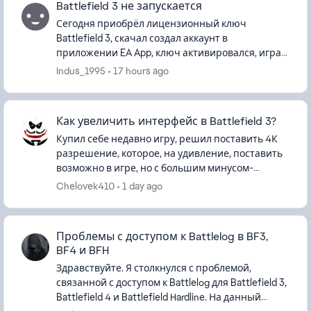
Battlefield 3 не запускается
Сегодня приобрёл лицензионный ключ
Battlefield 3, скачал создал аккаунт в
приложении EA App, ключ активировался, игра
скачалась, всё было хорошо до момента запуска,
Indus_1995
17 hours ago
игра запустилась на сайте Battlelo...
Как увеличить интерфейс в Battlefield 3?
Купил себе недавно игру, решил поставить 4К
разрешение, которое, на удивление, поставить
возможно в игре, но с большим минусом-
интерфейс становится мелким, из-за чего
Chelovek410
1 day ago
играть тупо неудобно. Есть спосо...
Проблемы с доступом к Battlelog в BF3,
BF4 и BFH
Здравствуйте. Я столкнулся с проблемой,
связанной с доступом к Battlelog для Battlefield 3,
Battlefield 4 и Battlefield Hardline. На данный