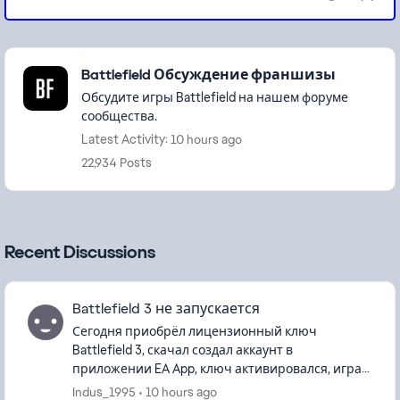
Featured Places
Battlefield Обсуждение франшизы
Обсудите игры Battlefield на нашем форуме
сообщества.
Latest Activity: 10 hours ago
22,934 Posts
Recent Discussions
Battlefield 3 не запускается
Сегодня приобрёл лицензионный ключ
Battlefield 3, скачал создал аккаунт в
приложении EA App, ключ активировался, игра
скачалась, всё было хорошо до момента запуска,
Indus_1995
10 hours ago