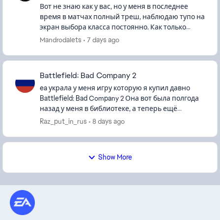
Вот не знаю как у вас, но у меня в последнее
время в матчах полный треш, наблюдаю тупо на
экран выбора класса постоянно. Как только
респаун сразу тут же прилетает в голову или
MandrodaIets
7 days ago
пару пуль и я умер, каж...
Battlefield: Bad Company 2
ea украла у меня игру которую я купил давно
Battlefield: Bad Company 2 Она вот была полгода
назад у меня в библиотеке, а теперь ещё
battlefield 3 украла Требует ввести ключ
Raz_put_in_rus
8 days ago
нажимаешь кнопку пишет ...
Show More