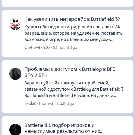
игра запустилась на сайте Battlelo...
Как увеличить интерфейс в Battlefield 3?
Купил себе недавно игру, решил поставить 4К
разрешение, которое, на удивление, поставить
возможно в игре, но с большим минусом-
интерфейс становится мелким, из-за чего
Chelovek410
23 hours ago
играть тупо неудобно. Есть спосо...
Проблемы с доступом к Battlelog в BF3,
BF4 и BFH
Здравствуйте. Я столкнулся с проблемой,
связанной с доступом к Battlelog для Battlefield 3,
Battlefield 4 и Battlefield Hardline. На данный
момент не могу войти ни на один сервер в этих
3-blackthorn-3
1 day ago
играх. Кажды...
Battlefield 1 подбор игроков и
немыслимые результаты от них..