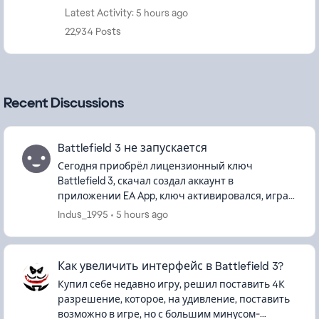
Latest Activity: 5 hours ago
22,934 Posts
Recent Discussions
Battlefield 3 не запускается
Сегодня приобрёл лицензионный ключ
Battlefield 3, скачал создал аккаунт в
приложении EA App, ключ активировался, игра
скачалась, всё было хорошо до момента запуска,
Indus_1995
5 hours ago
игра запустилась на сайте Battlelo...
Как увеличить интерфейс в Battlefield 3?
Купил себе недавно игру, решил поставить 4К
разрешение, которое, на удивление, поставить
возможно в игре, но с большим минусом-