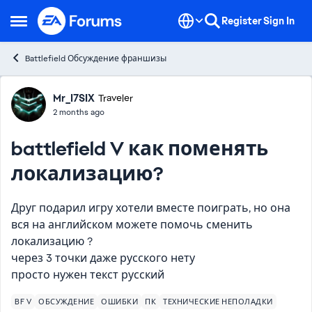
Skip to content
Register
Sign In
Open Side Menu
Battlefield Обсуждение франшизы
Forum Discussion
Mr_I7SIX
Traveler
2 months ago
battlefield V как поменять
локализацию?
Друг подарил игру хотели вместе поиграть, но она
вся на английском можете помочь сменить
локализацию ?
через 3 точки даже русского нету
просто нужен текст русский
BF V
ОБСУЖДЕНИЕ
ОШИБКИ
ПК
ТЕХНИЧЕСКИЕ НЕПОЛАДКИ