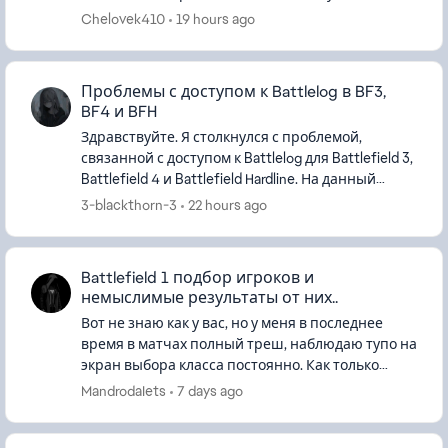
интерфейс становится мелким, из-за чего
Chelovek410
19 hours ago
играть тупо неудобно. Есть спосо...
Проблемы с доступом к Battlelog в BF3,
BF4 и BFH
Здравствуйте. Я столкнулся с проблемой,
связанной с доступом к Battlelog для Battlefield 3,
Battlefield 4 и Battlefield Hardline. На данный
момент не могу войти ни на один сервер в этих
3-blackthorn-3
22 hours ago
играх. Кажды...
Battlefield 1 подбор игроков и
немыслимые результаты от них..
Вот не знаю как у вас, но у меня в последнее
время в матчах полный треш, наблюдаю тупо на
экран выбора класса постоянно. Как только
респаун сразу тут же прилетает в голову или
MandrodaIets
7 days ago
пару пуль и я умер, каж...