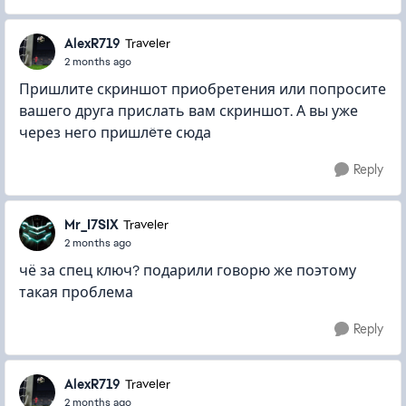
AlexR719
Traveler
2 months ago
Пришлите скриншот приобретения или попросите
вашего друга прислать вам скриншот. А вы уже
через него пришлëте сюда
Reply
Mr_I7SIX
Traveler
2 months ago
чё за спец ключ? подарили говорю же поэтому
такая проблема
Reply
AlexR719
Traveler
2 months ago