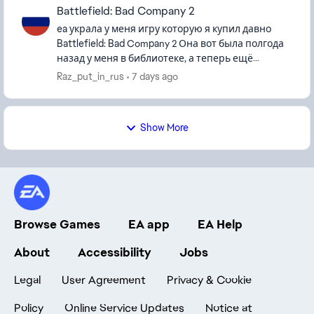
Battlefield: Bad Company 2
ea украла у меня игру которую я купил давно
Battlefield: Bad Company 2 Она вот была полгода
назад у меня в библиотеке, а теперь ещё
battlefield 3 украла Требует ввести ключ
Raz_put_in_rus
7 days ago
нажимаешь кнопку пишет ...
Show More
Browse Games
EA app
EA Help
About
Accessibility
Jobs
Legal
User Agreement
Privacy & Cookie
Policy
Online Service Updates
Notice at