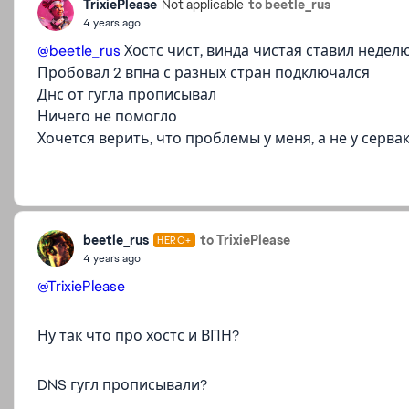
TrixiePlease
to beetle_rus
Not applicable
4 years ago
@beetle_rus
Хостс чист, винда чистая ставил неделю
Пробовал 2 впна с разных стран подключался
Днс от гугла прописывал
Ничего не помогло
Хочется верить, что проблемы у меня, а не у серва
beetle_rus
to TrixiePlease
HERO+
4 years ago
@TrixiePlease
Ну так что про хостс и ВПН?
DNS гугл прописывали?