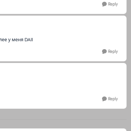
Reply
лее у меня DAII
Reply
Reply