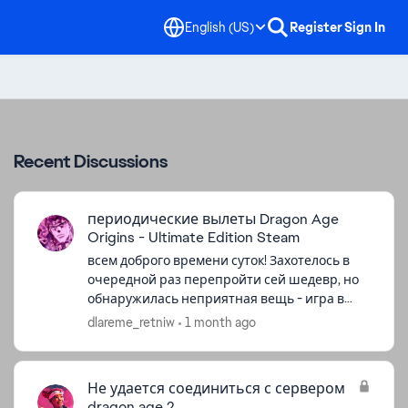
English (US)
Register
Sign In
Recent Discussions
периодические вылеты Dragon Age
Origins - Ultimate Edition Steam
всем доброго времени суток! Захотелось в
очередной раз перепройти сей шедевр, но
обнаружилась неприятная вещь - игра в
любой рандомный момент может
dlareme_retniw
1 month ago
вылететь(во время боя, во время кат-сцен,
во время ...
Не удается соединиться с сервером
dragon age 2