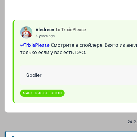
Aledreon
to TrixiePlease
4 years ago
@TrixiePlease
Смотрите в спойлере. Взято из анг
только если у вас есть DAO.
Spoiler
MARKED AS SOLUTION
24 Re