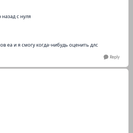
 назад с нуля
ков еа и я смогу когда-нибудь оценить длс
Reply