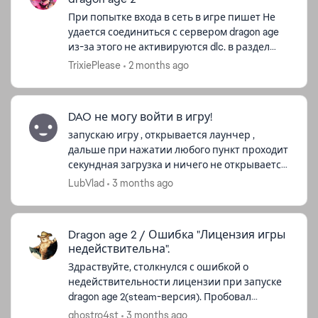
При попытке входа в сеть в игре пишет Не
удается соединиться с сервером dragon age
из-за этого не активируются dlc. в разделе
загружаемый контент они подписаны как
TrixiePlease
2 months ago
неавторизированный\ как это испра...
DAO не могу войти в игру!
запускаю игру , открывается лаунчер ,
дальше при нажатии любого пункт проходит
секундная загрузка и ничего не открывается,
нги на стройки ни игра((( Пожалуста
LubVlad
3 months ago
помогите ((( на скрине дальше чего ...
Dragon age 2 / Ошибка "Лицензия игры
недействительна".
Здраствуйте, столкнулся с ошибкой о
недействительности лицензии при запуске
d by
dragon age 2(steam-версия). Пробовал
чистить кэш, запускать с правами
ghostro4st
3 months ago