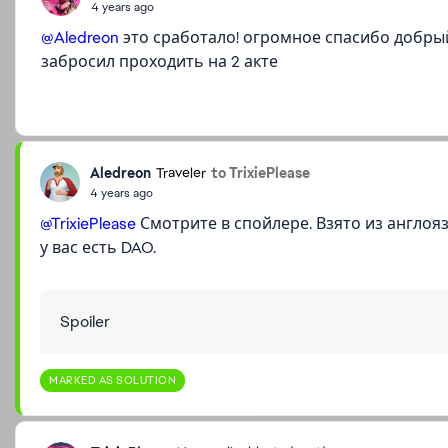
4 years ago
@Aledreon
это сработало! огромное спасибо добрый
забросил проходить на 2 акте
Aledreon
to TrixiePlease
Traveler
4 years ago
@TrixiePlease
Смотрите в спойлере. Взято из англояз
у вас есть DAO.
Spoiler
MARKED AS SOLUTION