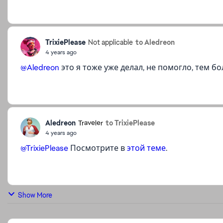
TrixiePlease
to Aledreon
Not applicable
4 years ago
@Aledreon
это я тоже уже делал, не помогло, тем бо
Aledreon
to TrixiePlease
Traveler
4 years ago
@TrixiePlease
Посмотрите в
этой теме
.
Show More