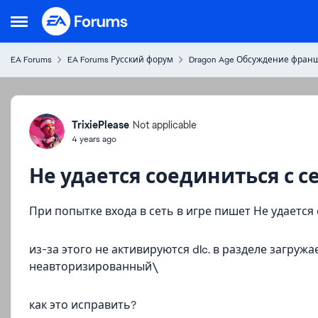
Skip to content
Open Side Menu
EA Forums
EA Forums Русский форум
Dragon Age Обсуждение фран
Forum Discussion
TrixiePlease
Not applicable
4 years ago
Не удается соединиться с с
При попытке входа в сеть в игре пишет Не удается
из-за этого не активируются dlc. в разделе загру
неавторизированный\
как это исправить?