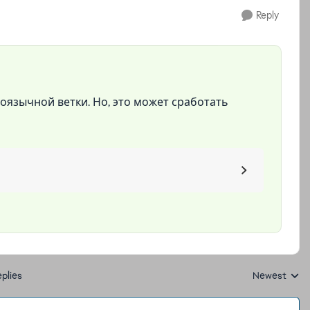
Reply
лоязычной ветки. Но, это может сработать
plies
Newest
Replies sorte