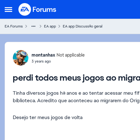
Skip to content
Open Side Menu
EA Forums
EA app
EA app Discussão geral
Forum Discussion
montanhax
Not applicable
3 years ago
perdi todos meus jogos ao migra
Tinha diversos jogos há anos e ao tentar acessar meu f
biblioteca. Acredito que aconteceu ao migrarem do Orig
Desejo ter meus jogos de volta