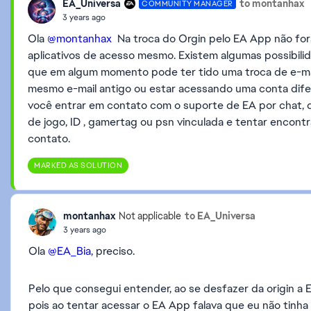
EA_Universa
to montanhax
COMMUNITY MANAGER
3 years ago
Ola
@montanhax
Na troca do Orgin pelo EA App não fo
aplicativos de acesso mesmo. Existem algumas possibili
que em algum momento pode ter tido uma troca de e-ma
mesmo e-mail antigo ou estar acessando uma conta dife
você entrar em contato com o suporte de EA por chat, 
de jogo, ID , gamertag ou psn vinculada e tentar encontr
contato.
MARKED AS SOLUTION
montanhax
to EA_Universa
Not applicable
3 years ago
Ola
@EA_Bia
, preciso.
Pelo que consegui entender, ao se desfazer da origin a
pois ao tentar acessar o EA App falava que eu não tinha