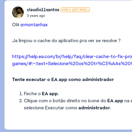
claudio11santos
HERO (RETIRED)
3 years ago
Olá
@montanhax
Ja limpou o cache do aplicativo pra ver se resolve ?
https://help.ea.com/br/help/faq/clear-cache-to-fix-pr
games/#:~:text=Selecione%20os%20tr%C3%AAs%20
Tente executar o
EA app como administrador
Feche o
EA app
.
Clique com o botão direito no ícone do
EA app
na 
selecione Executar como
administrador
.