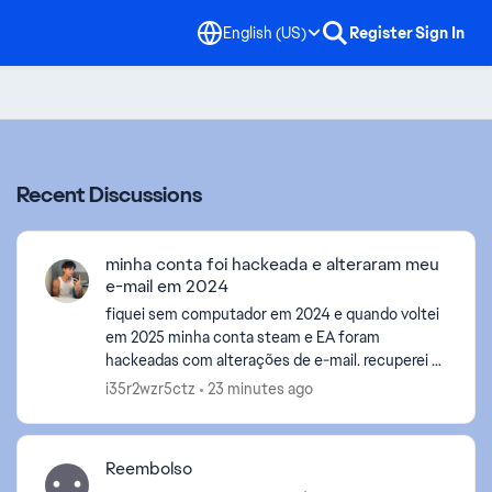
English (US)
Register
Sign In
Recent Discussions
minha conta foi hackeada e alteraram meu
e-mail em 2024
fiquei sem computador em 2024 e quando voltei
em 2025 minha conta steam e EA foram
hackeadas com alterações de e-mail. recuperei a
steam ano passado com ajuda do suporte e agora
i35r2wzr5ctz
23 minutes ago
que descobri que a EA...
Reembolso