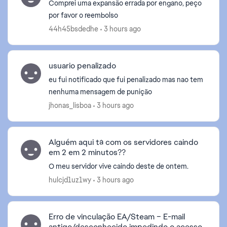
Comprei uma expansão errada por engano, peço
por favor o reembolso
44h45bsdedhe
3 hours ago
usuario penalizado
eu fui notificado que fui penalizado mas nao tem
nenhuma mensagem de punição
jhonas_lisboa
3 hours ago
Alguém aqui tá com os servidores caindo
em 2 em 2 minutos??
O meu servidor vive caindo deste de ontem.
hulcjd1uz1wy
3 hours ago
d by
Erro de vinculação EA/Steam – E-mail
antigo/desconhecido impedindo o acesso