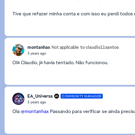
Tive que refazer minha conta e com isso eu perdi todos
montanhax
to claudio11santos
Not applicable
3 years ago
Olá Claudio, já havia tentado. Não funcionou.
EA_Universa
COMMUNITY MANAGER
3 years ago
Ola
@montanhax
Passando para verificar se ainda precis