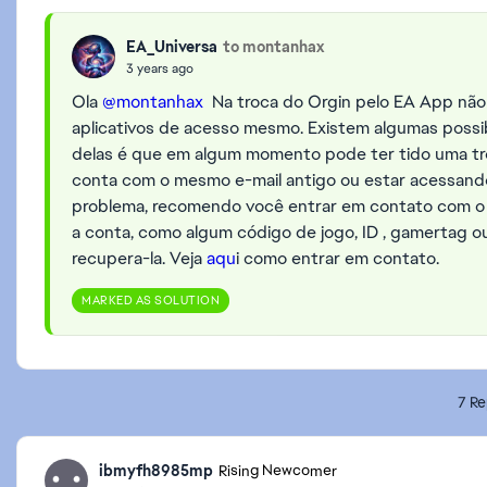
EA_Universa
to montanhax
3 years ago
Ola
@montanhax
Na troca do Orgin pelo EA App não
aplicativos de acesso mesmo. Existem algumas possi
delas é que em algum momento pode ter tido uma tr
conta com o mesmo e-mail antigo ou estar acessand
problema, recomendo você entrar em contato com o 
a conta, como algum código de jogo, ID , gamertag o
recupera-la. Veja
aqu
i como entrar em contato.
MARKED AS SOLUTION
7 Re
ibmyfh8985mp
Rising Newcomer