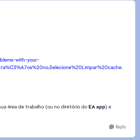
oblems-with-your-
tra%C3%A7os%20no,Selecione%20Limpar%20cache
.
sua área de trabalho (ou no diretório do
EA app
) e
Reply