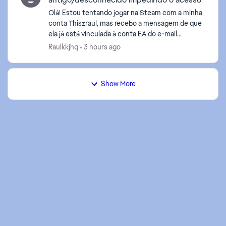
Olá! Estou tentando jogar na Steam com a minha
conta Thiszraul, mas recebo a mensagem de que
ela já está vinculada à conta EA do e-mail
ja*****@outlook.com. Eu não reconheço / não
Raulkkjhq
3 hours ago
tenho mais acesso a...
Show More