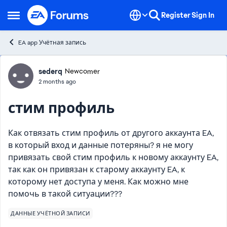
Skip to content
Register
Sign In
Open Side Menu
EA app Учётная запись
Forum Discussion
sederq
Newcomer
2 months ago
стим профиль
Как отвязать стим профиль от другого аккаунта EA,
в который вход и данные потеряны? я не могу
привязать свой стим профиль к новому аккаунту EA,
так как он привязан к старому аккаунту EA, к
которому нет доступа у меня. Как можно мне
помочь в такой ситуации???
ДАННЫЕ УЧЁТНОЙ ЗАПИСИ