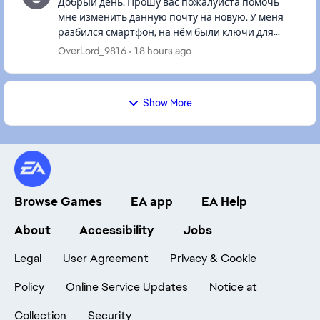
Добрый день. Прошу вас пожалуйста помочь
мне изменить данную почту на новую. У меня
разбился смартфон, на нём были ключи для
входа, на данной почте стоит двойная
OverLord_9816
18 hours ago
аутентификация, прошу вас пожалуйста ...
Show More
Browse Games
EA app
EA Help
About
Accessibility
Jobs
Legal
User Agreement
Privacy & Cookie
Policy
Online Service Updates
Notice at
Collection
Security