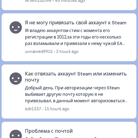
Artem232098
45 minutes ago
Я не могу привязать свой аккаунт к Steam
IЯ владею аккаунтом стим с момента его
регистрации в 2012,за эти годы его несколько
раз взламывали и привязали к нему чужой ЕА
аккаунт,у меня есть свой ЕА аккаунт в котором я
unnamed9915
3 hours ago
последний раз играл в 20...
Как отвязать аккаунт Steam или изменить
почту
Добрый день. При авторизации через Steam
выбивает другую почту которую я не
привязывал, в данный момент авторизоваться
через Steam я не могу так как требует
sdv1337
15 hours ago
обновления пароля. Что делать если досту...
Проблема с почтой