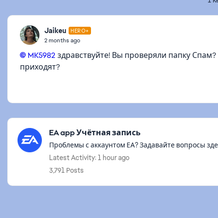
1 R
Jaikeu
HERO+
2 months ago
MK5982​
здравствуйте! Вы проверяли папку Спам?
приходят?
Featured Places
EA app Учётная запись
Проблемы с аккаунтом ЕА? Задавайте вопросы зде
Latest Activity: 1 hour ago
3,791 Posts