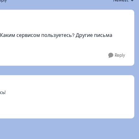
eply
Newest
Replies sorte
 Каким сервисом пользуетесь? Другие письма
Reply
сь!