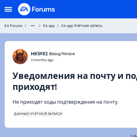
Skip to content
Open Side Menu
EA Forums
EA app
EA app Учётная запись
Forum Discussion
MK5982
Rising Novice
2 months ago
Уведомления на почту и 
приходят!
Не приходят коды подтверждения на почту.
ДАННЫЕ УЧЁТНОЙ ЗАПИСИ