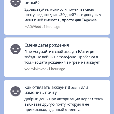
d by
новый?
Здравствуйте, можно ли поменять свою
почту не дожидаясь 30 дней?, все доступы у
меня к ней имеются , просто для EAgames
хочу отдельную почту привязать. Т.к аккаунт
MA0W866
1 hour ago
новый создан 2-3 дня назад, при зам...
Смена даты рождения
Я не могу зайти в свой аккаунт EA в игре
звёздные войны на телефоне. Проблема в
том, что дата рождения в игре и на аккаунте
разные. Я уже не помню что вводил там, а
yd67vlnkh26r
1 hour ago
что там.Аккаунт точно мой, доказат...
Как отвязать аккаунт Steam или
изменить почту
Добрый день. При авторизации через Steam
выбивает другую почту которую я не
привязывал, в данный момент