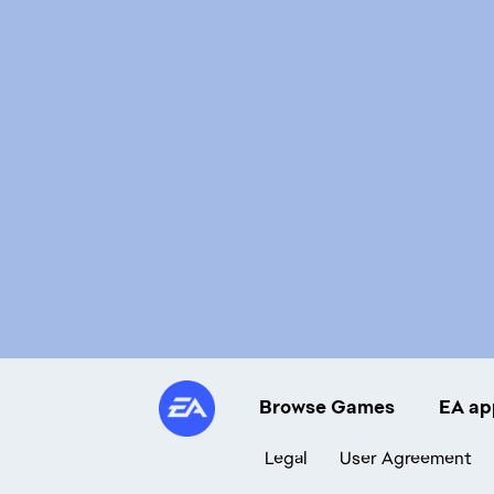
Browse Games
EA ap
Legal
User Agreement