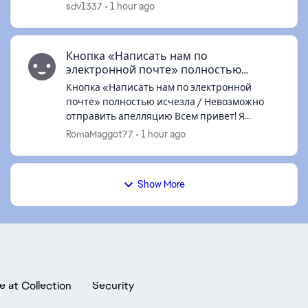
авторизоваться через Steam я не могу так
sdv1337
1 hour ago
как требует обновления пароля. Что делать
если досту...
Кнопка «Написать нам по
электронной почте» полностью
исчезла
Кнопка «Написать нам по электронной
почте» полностью исчезла / Невозможно
отправить апелляцию Всем привет! Я
пытаюсь отправить апелляцию по поводу
RomaMaggot77
1 hour ago
ограничения доступа к моей учетной
записи, но ве...
Show More
e at Collection
Security