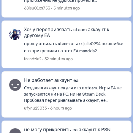
приложению не удалось прочесть
лицензионный файл игры, поэтому мы
68isu01xs753
5 minutes ago
рекомендуем перезапустить игру в онлайн-
режиме....
Хочу перепривязать steam аккаунт к
другому ЕА
прошу отвизать steam от акк julie0994 по ошибке
его прикрепили на этот EA mandzia2
Mandzia2
32 minutes ago
Не работает аккаунт ea
Создавал аккаунт ea для игр в steam. Игры EA не
запускаются ни на PC, ни на Steam Deck.
Пробовал перепривязывать аккаунт, не
помогло. Хотел отвязать аккаунт и привязать
ufynu25033
6 hours ago
другой, но EA выдал ошибку, чт...
не могу прикрепить ea аккаунт к PSN