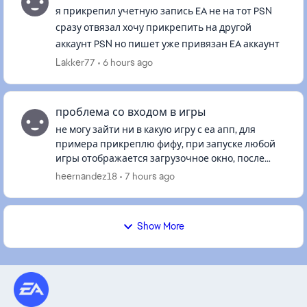
я прикрепил учетную запись EA не на тот PSN
сразу отвязал хочу прикрепить на другой
аккаунт PSN но пишет уже привязан EA аккаунт
Lakker77
6 hours ago
проблема со входом в игры
не могу зайти ни в какую игру с еа апп, для
примера прикреплю фифу, при запуске любой
игры отображается загрузочное окно, после
пропадает и возвращает в еа апп, в диспетчере
heernandez18
7 hours ago
задач на мгновение появл...
Show More