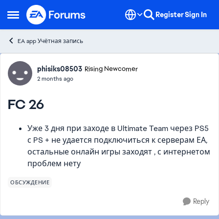
Skip to content
Register
Sign In
Open Side Menu
EA app Учётная запись
Forum Discussion
phisiks08503
Rising Newcomer
2 months ago
FC 26
Уже 3 дня при заходе в Ultimate Team через PS5
с PS + не удается подключиться к серверам ЕА,
остальные онлайн игры заходят , с интернетом
проблем нету
ОБСУЖДЕНИЕ
Reply