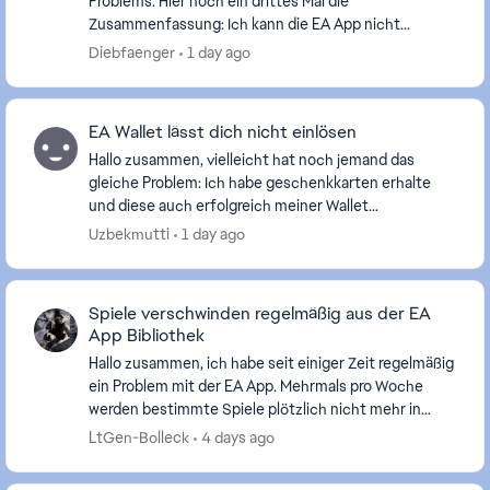
Problems. Hier noch ein drittes Mal die
Zusammenfassung: Ich kann die EA App nicht
starten. Es erscheint Fehlercode 10005. Was ich
Diebfaenger
1 day ago
bisher versuc...
EA Wallet lässt dich nicht einlösen
Hallo zusammen, vielleicht hat noch jemand das
gleiche Problem: Ich habe geschenkkarten erhalte
und diese auch erfolgreich meiner Wallet
hinzugefügt. Wenn ich nun in der EA App was kaufen
Uzbekmutti
1 day ago
möchte,...
Spiele verschwinden regelmäßig aus der EA
App Bibliothek
Hallo zusammen, ich habe seit einiger Zeit regelmäßig
ein Problem mit der EA App. Mehrmals pro Woche
werden bestimmte Spiele plötzlich nicht mehr in
meiner Bibliothek angezeigt. Interessanterweise ...
LtGen-Bolleck
4 days ago