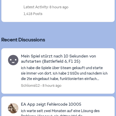
Latest Activity: 8 hours ago
1,418 Posts
Recent Discussions
Mein Spiel stürzt nach 10 Sekunden von
aufstarten (Battlefield 6, F1 25)
Ich habe die Spiele über Steam gekauft und starte
sie immer von dort. Ich habe 2 SSDs und nachdem ich
die 2te eingebaut habe, funktionierten einfach
Battlefield 6 und F1 25 (mit F1 26 DLC) nicht mehr...
Schlomsi12
8 hours ago
EA App zeigt Fehlercode 10005
Ich warte seit zwei Monaten auf eine Lösung des