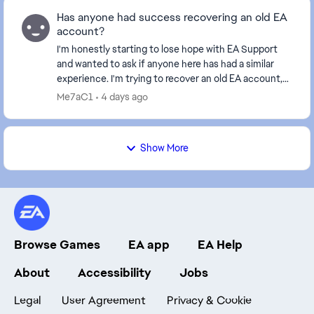
Has anyone had success recovering an old EA
account?
I'm honestly starting to lose hope with EA Support
and wanted to ask if anyone here has had a similar
experience. I'm trying to recover an old EA account,
but I no longer have access to the original...
Me7aC1
4 days ago
Show More
Browse Games
EA app
EA Help
About
Accessibility
Jobs
Legal
User Agreement
Privacy & Cookie