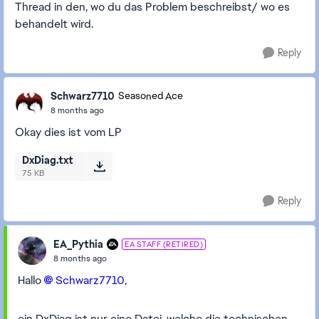
Thread in den, wo du das Problem beschreibst/ wo es
behandelt wird.
Reply
Schwarz7710
Seasoned Ace
8 months ago
Okay dies ist vom LP
DxDiag.txt
75 KB
Reply
EA_Pythia
EA STAFF (RETIRED)
8 months ago
Hallo
Schwarz7710​
,
ein DxDiag ist nur eine Datei, welche die technischen