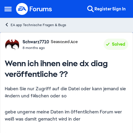
Skip to content
Register
Sign In
Open Side Menu
EA app Technische Fragen & Bugs
Forum Discussion
Schwarz7710
Seasoned Ace
Solved
8 months ago
Wenn ich ihnen eine dx diag
veröffentliche ??
Haben Sie nur Zugriff auf die Datei oder kann jemand sie
ändern und fälschen oder so
gebe ungerne meine Daten im öffentlichem Forum wer
weiß was damit gemacht wird in der