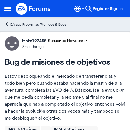
Skip to content
Register
Sign In
Open Side Menu
EA app Problemas Técnicos & Bugs
Forum Discussion
Mate192455
Seasoned Newcomer
2 months ago
Bug de misiones de objetivos
Estoy desbloqueando el mercado de transferencias y
todo bien pero cuando estaba haciendo la misión de a la
aventura, completa las EVO de A. Básicos. Ise la evolución
que me pedía completar y la reclame y al final no me
aparecía que había completado el objetivo, entonces volví
a hacer la evolución otras dos veces más y tampoco se
me desbloqueó el objetivo.
IMG_4305.jpeg
IMG_4304.jpeg