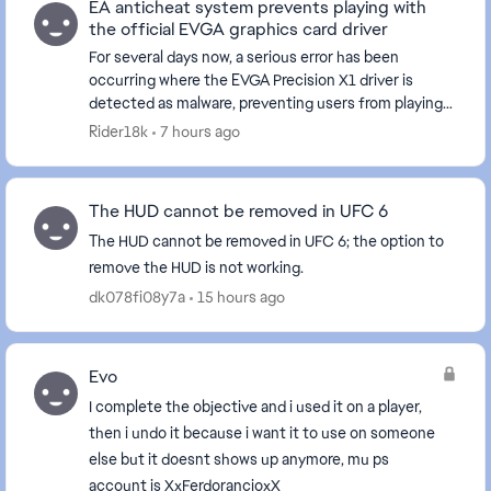
EA anticheat system prevents playing with
the official EVGA graphics card driver
For several days now, a serious error has been
occurring where the EVGA Precision X1 driver is
detected as malware, preventing users from playing
EA games. Please fix this issue; many users are
Rider18k
7 hours ago
unabl...
The HUD cannot be removed in UFC 6
The HUD cannot be removed in UFC 6; the option to
remove the HUD is not working.
dk078fi08y7a
15 hours ago
Evo
I complete the objective and i used it on a player,
then i undo it because i want it to use on someone
else but it doesnt shows up anymore, mu ps
account is XxFerdorancioxX