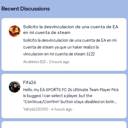
Recent Discussions
Solicito la desvinculacion de una cuenta de EA
en mi cuenta de steam
Solicito la desvinculacion de una cuenta de EA en mi
cuenta de steam ya que un haker realizo la
vinculacion en mi cuenta de steam 3122
Andrescr323
2 hours ago
Fifa26
Hello, my EA SPORTS FC 26 Ultimate Team Player Pick
is bugged. I can select a player, but the
“Continue/Confirm” button stays disabled on both
PS4 and the Companion App. Please reset or
Yahya123O90
4 hours ago
complete the ...