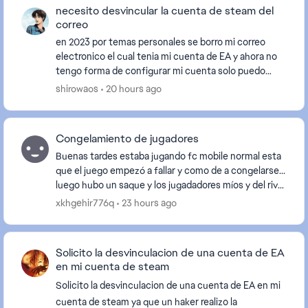
necesito desvincular la cuenta de steam del
correo
en 2023 por temas personales se borro mi correo
electronico el cual tenia mi cuenta de EA y ahora no
tengo forma de configurar mi cuenta solo puedo
acceder a ella atraves de steam limitandome a solo ...
shirowaos
20 hours ago
Congelamiento de jugadores
Buenas tardes estaba jugando fc mobile normal esta
que el juego empezó a fallar y como de a congelarse...
luego hubo un saque y los jugadadores míos y del rival
se quedaron congelados sin movimientos...
xkhgehir776q
23 hours ago
Solicito la desvinculacion de una cuenta de EA
en mi cuenta de steam
Solicito la desvinculacion de una cuenta de EA en mi
cuenta de steam ya que un haker realizo la