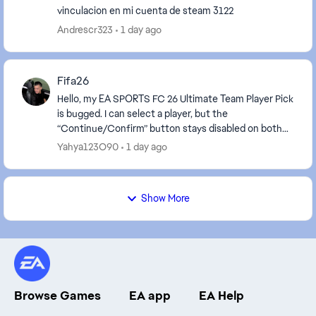
vinculacion en mi cuenta de steam 3122
Andrescr323
1 day ago
Fifa26
Hello, my EA SPORTS FC 26 Ultimate Team Player Pick
is bugged. I can select a player, but the
“Continue/Confirm” button stays disabled on both
PS4 and the Companion App. Please reset or
Yahya123O90
1 day ago
complete the ...
Show More
Browse Games
EA app
EA Help