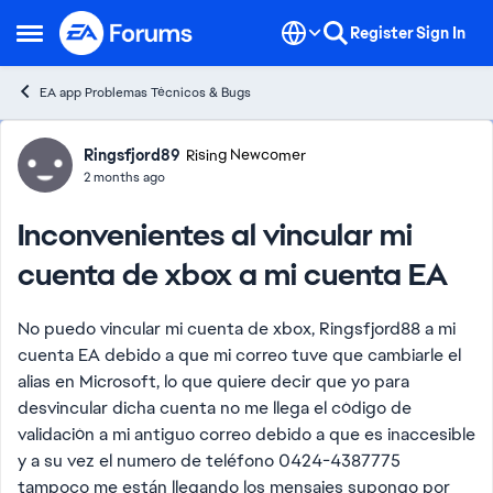
Skip to content
Register
Sign In
Open Side Menu
EA app Problemas Técnicos & Bugs
Forum Discussion
Ringsfjord89
Rising Newcomer
2 months ago
Inconvenientes al vincular mi
cuenta de xbox a mi cuenta EA
No puedo vincular mi cuenta de xbox, Ringsfjord88 a mi
cuenta EA debido a que mi correo tuve que cambiarle el
alias en Microsoft, lo que quiere decir que yo para
desvincular dicha cuenta no me llega el código de
validación a mi antiguo correo debido a que es inaccesible
y a su vez el numero de teléfono 0424-4387775
tampoco me están llegando los mensajes supongo por