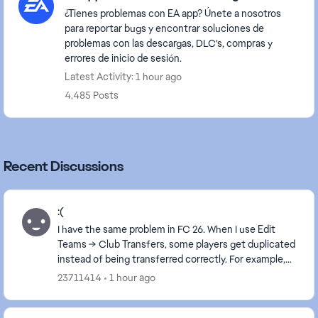
¿Tienes problemas con EA app? Únete a nosotros
para reportar bugs y encontrar soluciones de
problemas con las descargas, DLC's, compras y
errores de inicio de sesión.
Latest Activity: 1 hour ago
4,485 Posts
Recent Discussions
:(
I have the same problem in FC 26. When I use Edit
Teams → Club Transfers, some players get duplicated
instead of being transferred correctly. For example,
when I transfer Youri Tielemans from Aston V...
23711414
1 hour ago