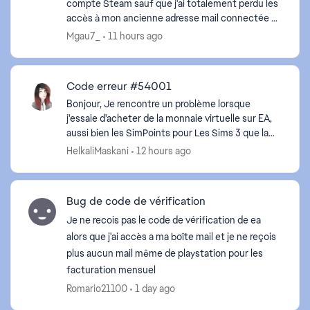
compte Steam sauf que j'ai totalement perdu les
accès à mon ancienne adresse mail connectée au
compte EA. Est ce qu'il est possible de délier mon
Mgau7_
11 hours ago
ancien...
Code erreur #54001
Bonjour, Je rencontre un problème lorsque
j'essaie d'acheter de la monnaie virtuelle sur EA,
aussi bien les SimPoints pour Les Sims 3 que la
monnaie virtuelle pour Les Sims 4. À chaque
HelkaliMaskani
12 hours ago
tentative, le...
Bug de code de vérification
Je ne recois pas le code de vérification de ea
alors que j'ai accès a ma boîte mail et je ne reçois
plus aucun mail même de playstation pour les
facturation mensuel
Romario21100
1 day ago