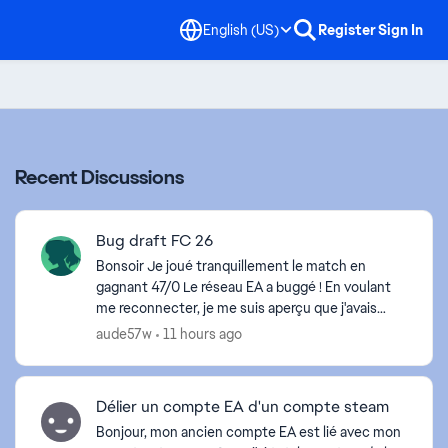
English (US)
Register
Sign In
Recent Discussions
Bug draft FC 26
Bonsoir Je joué tranquillement le match en
gagnant 47/0 Le réseau EA a buggé ! En voulant
me reconnecter, je me suis aperçu que j'avais
perdu le match 3/0 et donc j'ai perdu mes 15 000
aude57w
11 hours ago
crédit !!!...
Délier un compte EA d'un compte steam
Bonjour, mon ancien compte EA est lié avec mon