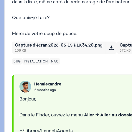
dans la liste, même après le redémarrage de l'ordinateur.
Que puis-je faire?
Merci de votre coup de pouce.
Capture d’écran 2026-05-15 à 19.34.20.png
Captu
138 KB
372 KB
BUG
INSTALLATION
MAC
Henalexandre
2 months ago
Bonjour,
Dans le Finder, ouvrez le
menu
Aller → Aller au dossi
~/Library/LaunchAgents