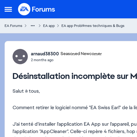
Skip to content
Open Side Menu
EA Forums
EA app
EA app Problèmes techniques & Bugs
Forum Discussion
arnaud38300
Seasoned Newcomer
2 months ago
Désinstallation incomplète sur
Salut à tous,
Comment retirer le logiciel nommé "EA Swiss Earl" de la l
J'ai tenté d'installer l'application EA App sur l'appareil,
l'application "AppCleaner". Celle-ci repère 4 fichiers, hop 