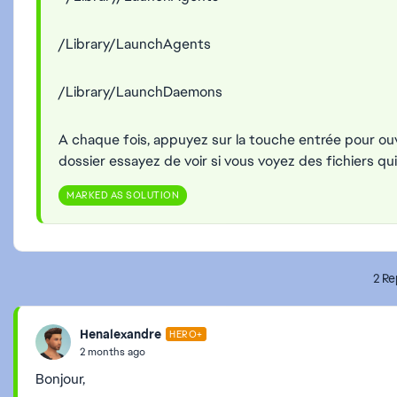
/Library/LaunchAgents
/Library/LaunchDaemons
A chaque fois, appuyez sur la touche entrée pour ouv
dossier essayez de voir si vous voyez des fichiers qu
MARKED AS SOLUTION
2 Re
Henalexandre
HERO+
2 months ago
Bonjour,