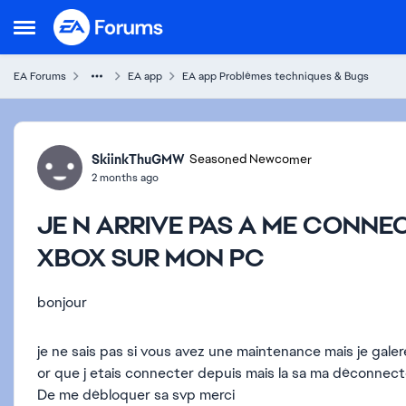
Skip to content
Open Side Menu
EA Forums
EA app
EA app Problèmes techniques & Bugs
Forum Discussion
SkiinkThuGMW
Seasoned Newcomer
2 months ago
JE N ARRIVE PAS A ME CONN
XBOX SUR MON PC
bonjour
je ne sais pas si vous avez une maintenance mais je ga
or que j etais connecter depuis mais la sa ma déconnecte
De me débloquer sa svp merci