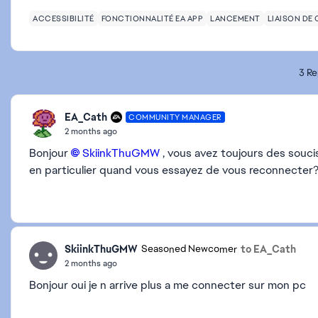
ACCESSIBILITÉ
FONCTIONNALITÉ EA APP
LANCEMENT
LIAISON DE
3 Re
EA_Cath
COMMUNITY MANAGER
2 months ago
Bonjour
SkiinkThuGMW​
, vous avez toujours des souc
en particulier quand vous essayez de vous reconnecter
SkiinkThuGMW
to EA_Cath
Seasoned Newcomer
2 months ago
Bonjour oui je n arrive plus a me connecter sur mon pc