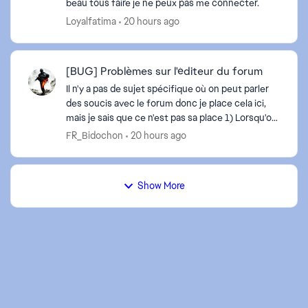
beau tous faire je ne peux pas me connecter.
Loyalfatima
20 hours ago
[BUG] Problèmes sur l'éditeur du forum
Il n'y a pas de sujet spécifique où on peut parler
des soucis avec le forum donc je place cela ici,
mais je sais que ce n'est pas sa place 1) Lorsqu'on
rédige on a droit souvent à ces messages d'er...
FR_Bidochon
20 hours ago
Show More