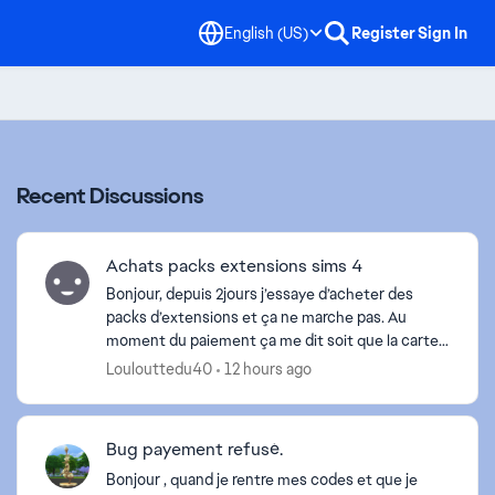
English (US)
Register
Sign In
Recent Discussions
Achats packs extensions sims 4
Bonjour, depuis 2jours j’essaye d’acheter des
packs d’extensions et ça ne marche pas. Au
moment du paiement ça me dit soit que la carte il
y a une erreur soit ça me met erreur après
Loulouttedu40
12 hours ago
paiement (qui fi...
Bug payement refusé.
Bonjour , quand je rentre mes codes et que je