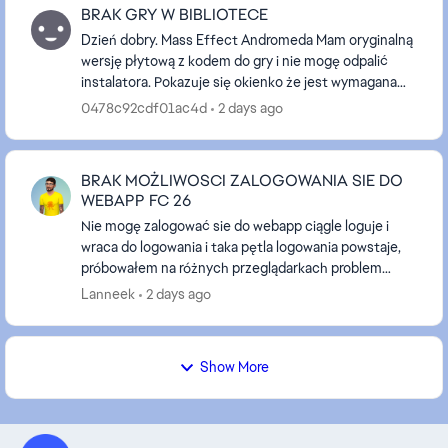
BRAK GRY W BIBLIOTECE
Dzień dobry. Mass Effect Andromeda Mam oryginalną
wersję płytową z kodem do gry i nie mogę odpalić
instalatora. Pokazuje się okienko że jest wymagana
aplikacja origin z kodem błędu 14:1. Po zainsta...
0478c92cdf01ac4d
2 days ago
BRAK MOŻLIWOSCI ZALOGOWANIA SIE DO
WEBAPP FC 26
Nie mogę zalogować sie do webapp ciągle loguje i
wraca do logowania i taka pętla logowania powstaje,
próbowałem na różnych przeglądarkach problem
ciągle się powtarza tak samo w trybie incognito,
Lanneek
2 days ago
wróc...
Show More