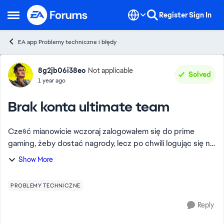
Skip to content
Register
Sign In
Open Side Menu
EA app Problemy techniczne i błędy
Forum Discussion
8g2jb06i38eo
Not applicable
Solved
1 year ago
Brak konta ultimate team
Cześć mianowicie wczoraj zalogowałem się do prime
gaming, żeby dostać nagrody, lecz po chwili logując się na
konto zobaczyłem, że wszystkie moje wymienne karty
Show More
zostały sprzedane. Napisałem więc do s...
PROBLEMY TECHNICZNE
Reply