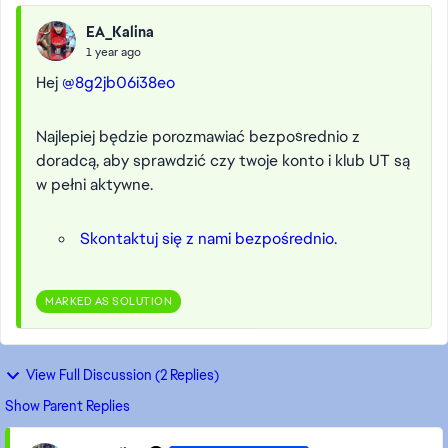
EA_Kalina
1 year ago
Hej
@8g2jb06i38eo
Najlepiej będzie porozmawiać bezpośrednio z
doradcą, aby sprawdzić czy twoje konto i klub UT są
w pełni aktywne.
Skontaktuj się z nami bezpośrednio.
MARKED AS SOLUTION
View Full Discussion (2 Replies)
Show Parent Replies