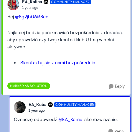
EA_Kalina
COMMUNITY MANAGER
1 year ago
Hej
@8g2jb06i38eo
Najlepiej będzie porozmawiać bezpośrednio z doradcą,
aby sprawdzić czy twoje konto i klub UT są w pełni
aktywne.
Skontaktuj się z nami bezpośrednio.
MARKED AS SOLUTION
Reply
EA_Kuba
COMMUNITY MANAGER
1 year ago
Oznaczę odpowiedź
@EA_Kalina
jako rozwiązanie.
Reply