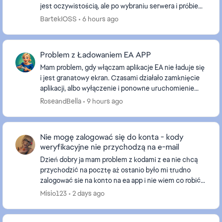
jest oczywistością, ale po wybraniu serwera i próbie
dołączenia wyskakuje okienko takie jak na sc...
BartekIOSS
6 hours ago
Problem z Ładowaniem EA APP
Mam problem, gdy włączam aplikacje EA nie ładuje się
i jest granatowy ekran. Czasami działało zamknięcie
aplikacji, albo wyłączenie i ponowne uruchomienie
komputera, by naprawiło się. Teraz nic nie p...
RoseandBella
9 hours ago
Nie mogę zalogować się do konta - kody
weryfikacyjne nie przychodzą na e-mail
Dzień dobry ja mam problem z kodami z ea nie chcą
przychodzić na pocztę aż ostanio było mi trudno
zalogować sie na konto na ea app i nie wiem co robić
nawet nazwy nie moge zmienić bo muszę potwierdzi...
Misio123
2 days ago