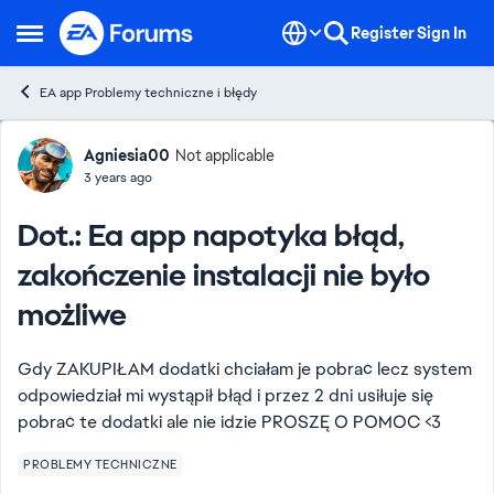
Skip to content
Register
Sign In
Open Side Menu
EA app Problemy techniczne i błędy
Forum Discussion
Agniesia00
Not applicable
3 years ago
Dot.: Ea app napotyka błąd,
zakończenie instalacji nie było
możliwe
Gdy ZAKUPIŁAM dodatki chciałam je pobrać lecz system
odpowiedział mi wystąpił błąd i przez 2 dni usiłuje się
pobrać te dodatki ale nie idzie PROSZĘ O POMOC <3
PROBLEMY TECHNICZNE