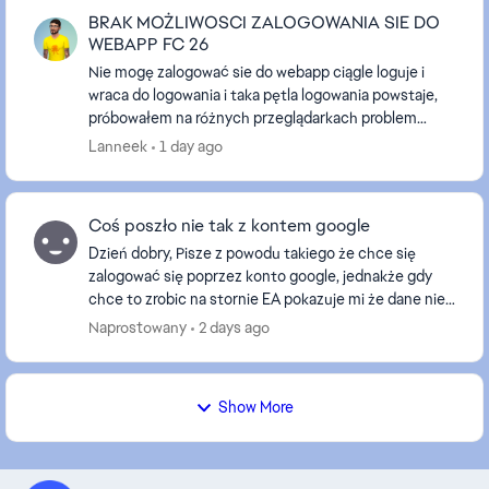
BRAK MOŻLIWOSCI ZALOGOWANIA SIE DO
WEBAPP FC 26
Nie mogę zalogować sie do webapp ciągle loguje i
wraca do logowania i taka pętla logowania powstaje,
próbowałem na różnych przeglądarkach problem
ciągle się powtarza tak samo w trybie incognito,
Lanneek
1 day ago
wróc...
Coś poszło nie tak z kontem google
Dzień dobry, Pisze z powodu takiego że chce się
zalogować się poprzez konto google, jednakże gdy
chce to zrobic na stornie EA pokazuje mi że dane nie
zostały wpełni wprowadzone a potem "Coś poszło n...
Naprostowany
2 days ago
Show More