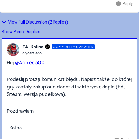
Reply
View Full Discussion (2 Replies)
Show Parent Replies
EA_Kalina
COMMUNITY MANAGER
3 years ago
Hej
@Agniesia00
Podeślij proszę komunikat błędu. Napisz także, do której
gry zostały zakupione dodatki i w którym sklepie (EA,
Steam, wersja pudełkowa).
Pozdrawiam,
_Kalina