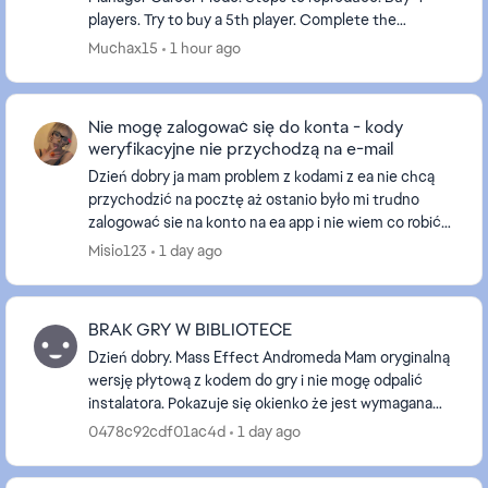
players. Try to buy a 5th player. Complete the
transfer, including contract negotiations. The ...
Muchax15
1 hour ago
Nie mogę zalogować się do konta - kody
weryfikacyjne nie przychodzą na e-mail
Dzień dobry ja mam problem z kodami z ea nie chcą
przychodzić na pocztę aż ostanio było mi trudno
zalogować sie na konto na ea app i nie wiem co robić
nawet nazwy nie moge zmienić bo muszę potwierdzi...
Misio123
1 day ago
BRAK GRY W BIBLIOTECE
Dzień dobry. Mass Effect Andromeda Mam oryginalną
wersję płytową z kodem do gry i nie mogę odpalić
instalatora. Pokazuje się okienko że jest wymagana
aplikacja origin z kodem błędu 14:1. Po zainsta...
0478c92cdf01ac4d
1 day ago