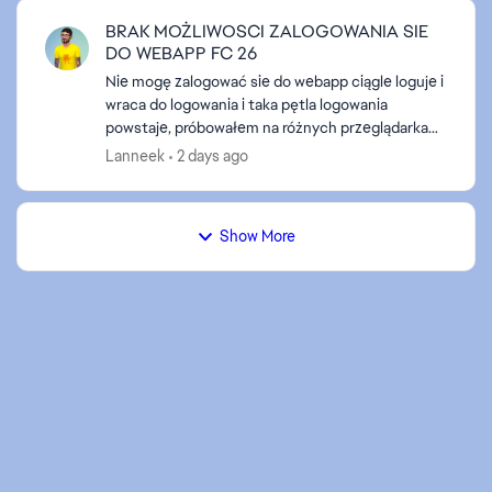
BRAK MOŻLIWOSCI ZALOGOWANIA SIE
DO WEBAPP FC 26
Nie mogę zalogować sie do webapp ciągle loguje i
wraca do logowania i taka pętla logowania
powstaje, próbowałem na różnych przeglądarkach
problem ciągle się powtarza tak samo w trybie
Lanneek
2 days ago
incognito, wróc...
Show More