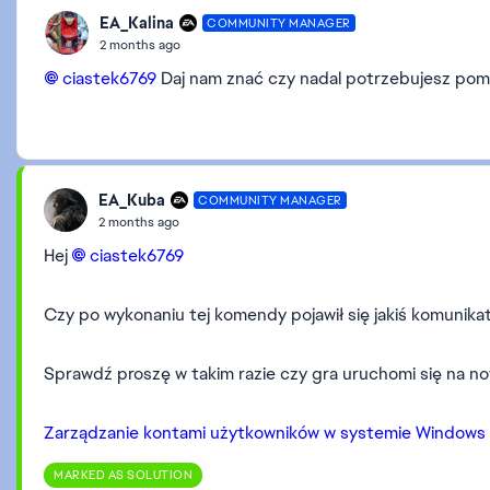
EA_Kalina
COMMUNITY MANAGER
2 months ago
ciastek6769​
Daj nam znać czy nadal potrzebujesz pomo
EA_Kuba
COMMUNITY MANAGER
2 months ago
Hej
ciastek6769​
Czy po wykonaniu tej komendy pojawił się jakiś komunika
Sprawdź proszę w takim razie czy gra uruchomi się na n
Zarządzanie kontami użytkowników w systemie Windows 
MARKED AS SOLUTION