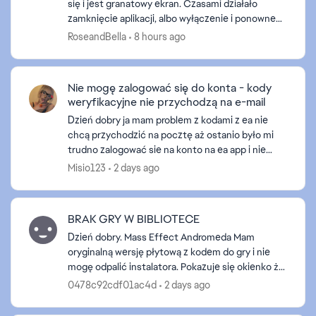
się i jest granatowy ekran. Czasami działało
zamknięcie aplikacji, albo wyłączenie i ponowne
uruchomienie komputera, by naprawiło się. Teraz
RoseandBella
8 hours ago
nic nie p...
Nie mogę zalogować się do konta - kody
weryfikacyjne nie przychodzą na e-mail
Dzień dobry ja mam problem z kodami z ea nie
chcą przychodzić na pocztę aż ostanio było mi
trudno zalogować sie na konto na ea app i nie
wiem co robić nawet nazwy nie moge zmienić bo
Misio123
2 days ago
muszę potwierdzi...
BRAK GRY W BIBLIOTECE
Dzień dobry. Mass Effect Andromeda Mam
oryginalną wersję płytową z kodem do gry i nie
mogę odpalić instalatora. Pokazuje się okienko że
jest wymagana aplikacja origin z kodem błędu
0478c92cdf01ac4d
2 days ago
d by
14:1. Po zainsta...