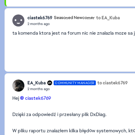
ciastek6769
to EA_Kuba
Seasoned Newcomer
2 months ago
ta komenda ktora jest na forum nic nie znalazla moze sa j
EA_Kuba
to ciastek6769
COMMUNITY MANAGER
2 months ago
Hej
ciastek6769​
Dzięki za odpowiedź i przesłany plik DxDiag.
W pliku raportu znalazłem kilka błędów systemowych, kt