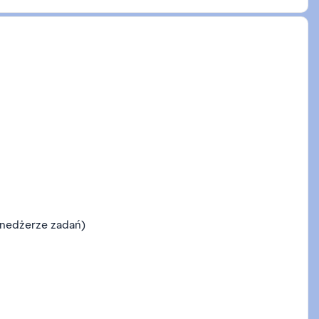
enedżerze zadań)