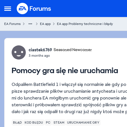
Skip to content
Open Side Menu
EA Forums
EA app
EA app Problemy techniczne i błędy
Forum Discussion
ciastek6769
Seasoned Newcomer
3 months ago
Pomocy gra się nie uruchamia
Odpaliłem Battlefield 1 i włączył się normalnie ale gdy 
pisze sprawdzanie plików uruchamianie antycheata i uruc
mi do lunchera EA mógłbym uruchomić grę ponownie ale
sterowniki i próbowałem sprawdzić spójność plików gry a 
dało i jak raz się odpalił to drugi raz już nigdy ktoś moż
BŁĄD
KOD BŁĘDU
PC
STEAM
URUCHAMIANIE GRY