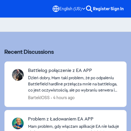
English (US)
Register
Sign In
Recent Discussions
Battlelog połączenie z EA APP
Dzień dobry, Mam taki problem, że po odpaleniu
Battlefield hardline przełącza mnie na battleloga,
co jest oczywistością, ale po wybraniu serwera i
próbie dołączenia wyskakuje okienko takie jak na
BartekIOSS
4 hours ago
sc...
Problem z Ładowaniem EA APP
Mam problem, gdy włączam aplikacje EA nie ładuje