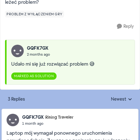
leżeć problem?
PROBLEM Z WYŁĄCZENIEM GRY
Reply
GQFK7GX
2 months ago
Udało mi się już rozwiązać problem 😅
MARKED AS SOLUTION
3 Replies
Newest
Replies sorted
GQFK7GX
Rising Traveler
1 month ago
Laptop mój wymagał ponownego uruchomienia