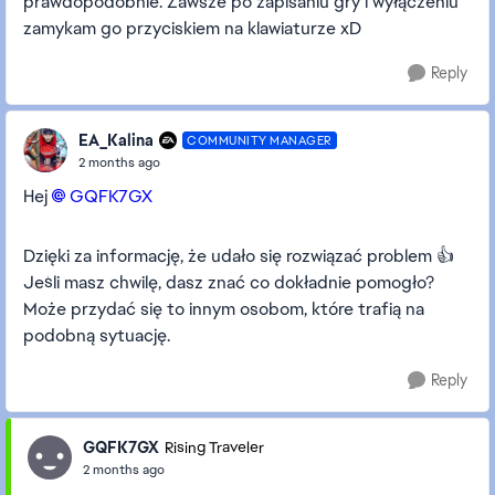
prawdopodobnie. Zawsze po zapisaniu gry i wyłączeniu
zamykam go przyciskiem na klawiaturze xD
Reply
EA_Kalina
COMMUNITY MANAGER
2 months ago
Hej
GQFK7GX​
Dzięki za informację, że udało się rozwiązać problem 👍
Jeśli masz chwilę, dasz znać co dokładnie pomogło?
Może przydać się to innym osobom, które trafią na
podobną sytuację.
Reply
GQFK7GX
Rising Traveler
2 months ago