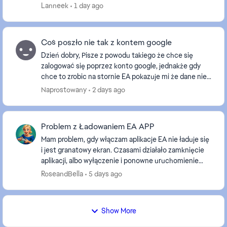
ciągle się powtarza tak samo w trybie incognito,
Lanneek
1 day ago
wróc...
Coś poszło nie tak z kontem google
Dzień dobry, Pisze z powodu takiego że chce się
zalogować się poprzez konto google, jednakże gdy
chce to zrobic na stornie EA pokazuje mi że dane nie
zostały wpełni wprowadzone a potem "Coś poszło n...
Naprostowany
2 days ago
Problem z Ładowaniem EA APP
Mam problem, gdy włączam aplikacje EA nie ładuje się
i jest granatowy ekran. Czasami działało zamknięcie
aplikacji, albo wyłączenie i ponowne uruchomienie
komputera, by naprawiło się. Teraz nic nie p...
RoseandBella
5 days ago
Show More