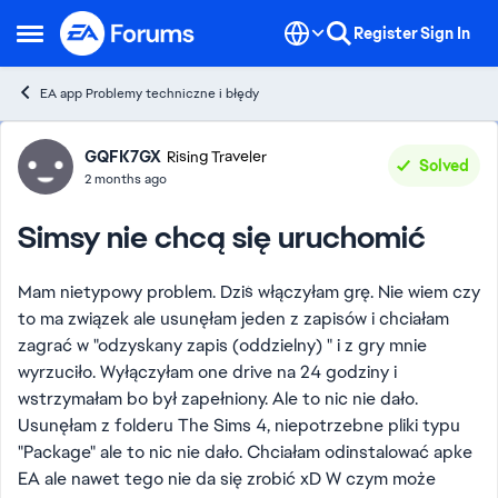
Skip to content
Register
Sign In
Open Side Menu
EA app Problemy techniczne i błędy
Forum Discussion
GQFK7GX
Rising Traveler
Solved
2 months ago
Simsy nie chcą się uruchomić
Mam nietypowy problem. Dziś włączyłam grę. Nie wiem czy
to ma związek ale usunęłam jeden z zapisów i chciałam
zagrać w "odzyskany zapis (oddzielny) " i z gry mnie
wyrzuciło. Wyłączyłam one drive na 24 godziny i
wstrzymałam bo był zapełniony. Ale to nic nie dało.
Usunęłam z folderu The Sims 4, niepotrzebne pliki typu
"Package" ale to nic nie dało. Chciałam odinstalować apke
EA ale nawet tego nie da się zrobić xD W czym może