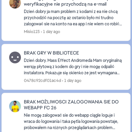
weryfikacyjne nie przychodzą na e-mail
Dzień dobry ja mam problem z kodami z ea nie chcą
przychodzić na pocztę aż ostanio było mi trudno
zalogować sie na konto na ea app i nie wiem co robić
nawet nazwy nie moge zmienić bo muszę potwierdzi...
Misio123
1 day ago
BRAK GRY W BIBLIOTECE
Dzień dobry. Mass Effect Andromeda Mam oryginalną
wersję płytową z kodem do gry i nie mogę odpalić
instalatora. Pokazuje się okienko że jest wymagana
aplikacja origin z kodem błędu 14:1. Po zainsta...
0478c92cdf01ac4d
1 day ago
BRAK MOŻLIWOSCI ZALOGOWANIA SIE DO
WEBAPP FC 26
Nie mogę zalogować sie do webapp ciągle loguje i
wraca do logowania i taka pętla logowania powstaje,
próbowałem na różnych przeglądarkach problem