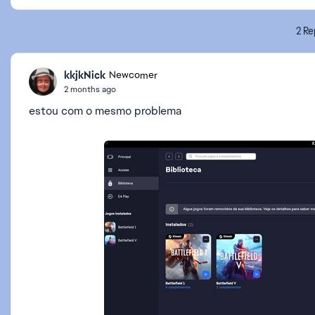
2 Re
kkjkNick
Newcomer
2 months ago
estou com o mesmo problema