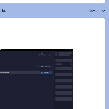
plies
Newest
Replies sorte