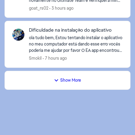
novamente no Ultimate Team e verifiquei a minha
conta, porém o problema continua exatamente o
goat_rs02
3 hours ago
mesmo. O meu Ney...
Dificuldade na instalação do aplicativo
ola tudo bem, Estou tentando instalar o aplicativo
no meu computador está dando esse erro vocês
poderia me ajudar por favor O EA app encontrou
um erro e não pôde concluir a instalação (código
Smokil
7 hours ago
...
Show More