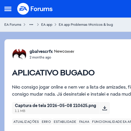
Skip to content
Open Side Menu
EA Forums
EA app
EA app Problemas técnicos & bug
Forum Discussion
gbalvescrfx
Newcomer
2 months ago
APLICATIVO BUGADO
Não consigo jogar online e nem ver a lista de amizades, 
consigo mudar nada. Já desinstalei e instalei e nada mudo
Captura de tela 2026-05-08 210625.png
1.1 MB
ATUALIZAÇÕES
ERRO
ESTABLIDADE
FALHA
FUNCIONALIDADE EA A