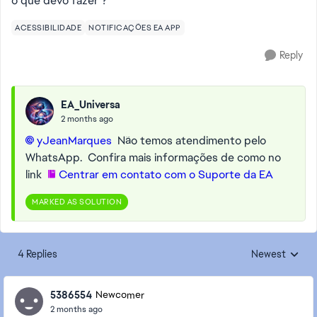
o que devo fazer ?
ACESSIBILIDADE
NOTIFICAÇÕES EA APP
Reply
EA_Universa
2 months ago
yJeanMarques​
Não temos atendimento pelo
WhatsApp. Confira mais informações de como no
link
Centrar em contato com o Suporte da EA
MARKED AS SOLUTION
4 Replies
Newest
Replies sorted
5386554
Newcomer
2 months ago