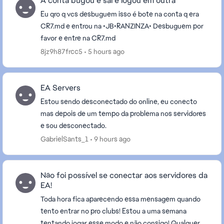
A conta bugou é sai e logou em outra
Eu qro q vcs desbuguem isso é bote na conta q era
CR7.md e entrou na •JB•RANZINZA• Desbuguem por
favor e entre na CR7.md
8jz9h87frcc5
5 hours ago
EA Servers
Estou sendo desconectado do online, eu conecto
mas depois de um tempo da problema nos servidores
e sou desconectado.
GabrielSants_1
9 hours ago
Não foi possível se conectar aos servidores da
EA!
Toda hora fica aparecendo essa mensagem quando
tento entrar no pro clubs! Estou a uma semana
tentando jogar esse modo e não consigo! Qualquer