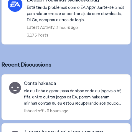
Está tendo problemas com o EA App? Junte-se a nós
para relatar erros e encontrar ajuda com downloads,
DLCs, compras e erros de login.
Latest Activity: 3 hours ago
3,175 Posts
Recent Discussions
Conta hakeada
ola eu tinha o game pass da xbox onde eu jogava o bf,
fifa, entre outros jogos da EA, porem hakearam
minhas contas eu eu estou recuperando aos poucos.
agora que eu consegui recuperar a da xbox nao...
iisheartoff
3 hours ago